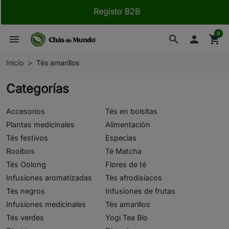
Registo B2B
0
menu
search

shopping_cart
Inicio
Tés amarillos
Categorías
Accesorios
Tés en bolsitas
Plantas medicinales
Alimentación
Tés festivos
Especias
Rooibos
Té Matcha
Tés Oolong
Flores de té
Infusiones aromatizadas
Tés afrodisíacos
Tés negros
Infusiones de frutas
Infusiones medicinales
Tés amarillos
Tés verdes
Yogi Tea Bio