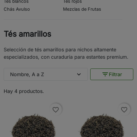
Tés blancos
Tés rojos
Chás Avulso
Mezclas de Frutas
Tés amarillos
Selección de tés amarillos para nichos altamente
especializados, con curaduría para estantes premium.
expand_more
filter_list
Nombre, A a Z
Filtrar
Hay 4 productos.
favorite_border
favorite_border