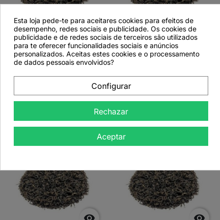
Esta loja pede-te para aceitares cookies para efeitos de


desempenho, redes sociais e publicidade. Os cookies de
publicidade e de redes sociais de terceiros são utilizados
para te oferecer funcionalidades sociais e anúncios
Té amarillo «Huángchá»
Té amarillo «Huángchá»
personalizados. Aceitas estes cookies e o processamento
- 1 kg
- 200 g
de dados pessoais envolvidos?
Configurar
Ver más detalles
Ver más detalles
Rechazar
Aceptar
favorite_border
favorite_border

