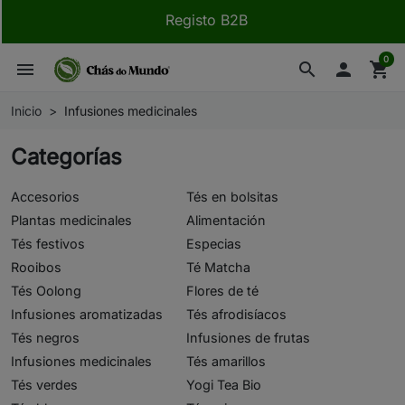
Registo B2B
0
menu
search

shopping_cart
Inicio
Infusiones medicinales
Categorías
Accesorios
Tés en bolsitas
Plantas medicinales
Alimentación
Tés festivos
Especias
Rooibos
Té Matcha
Tés Oolong
Flores de té
Infusiones aromatizadas
Tés afrodisíacos
Tés negros
Infusiones de frutas
Infusiones medicinales
Tés amarillos
Tés verdes
Yogi Tea Bio