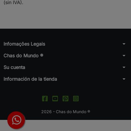
(sin IVA).
arrow_drop_down
Infomações Legais
arrow_drop_down
Chas do Mundo ®
arrow_drop_down
Su cuenta
arrow_drop_down
Información de la tienda
2026 - Chas do Mundo ®