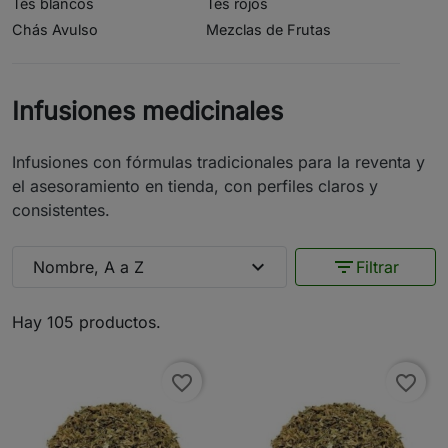
Tés blancos
Tés rojos
Chás Avulso
Mezclas de Frutas
Infusiones medicinales
Infusiones con fórmulas tradicionales para la reventa y
el asesoramiento en tienda, con perfiles claros y
consistentes.
expand_more
filter_list
Nombre, A a Z
Filtrar
Hay 105 productos.
favorite_border
favorite_border