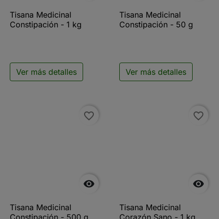
Tisana Medicinal
Tisana Medicinal
Constipación - 1 kg
Constipación - 50 g
Ver más detalles
Ver más detalles
favorite_border
favorite_border


Tisana Medicinal
Tisana Medicinal
Constipación - 500 g
Corazón Sano - 1 kg