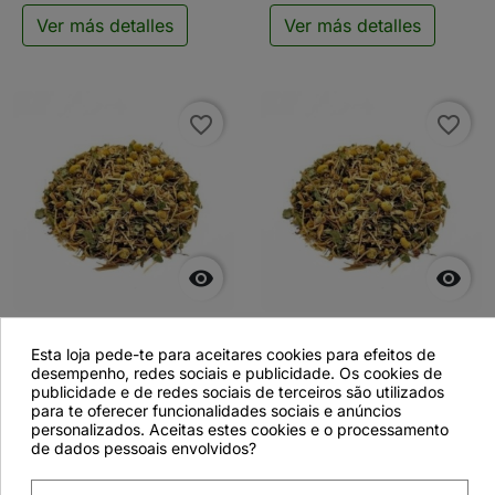
Ver más detalles
Ver más detalles
favorite_border
favorite_border


Tisana Medicinal Buen
Tisana Medicinal Buen
Sueño - 50 g
Sueño - 500 g
Esta loja pede-te para aceitares cookies para efeitos de
desempenho, redes sociais e publicidade. Os cookies de
publicidade e de redes sociais de terceiros são utilizados
para te oferecer funcionalidades sociais e anúncios
personalizados. Aceitas estes cookies e o processamento
de dados pessoais envolvidos?
Ver más detalles
Ver más detalles