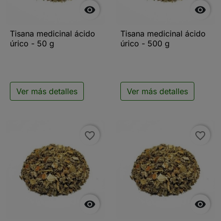


Tisana medicinal ácido
Tisana medicinal ácido
úrico - 50 g
úrico - 500 g
Ver más detalles
Ver más detalles
favorite_border
favorite_border

