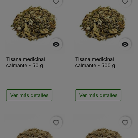
favorite_border
favorite_border


Tisana medicinal
Tisana medicinal
calmante - 50 g
calmante - 500 g
Ver más detalles
Ver más detalles
favorite_border
favorite_border