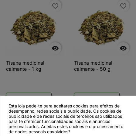
favorite_border
favorite_border


Tisana medicinal
Tisana medicinal
calmante - 1 kg
calmante - 50 g
Ver más detalles
Ver más detalles
Esta loja pede-te para aceitares cookies para efeitos de
desempenho, redes sociais e publicidade. Os cookies de
publicidade e de redes sociais de terceiros são utilizados
para te oferecer funcionalidades sociais e anúncios
favorite_border
personalizados. Aceitas estes cookies e o processamento
de dados pessoais envolvidos?