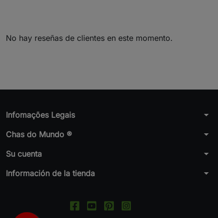
No hay reseñas de clientes en este momento.
arrow_drop_down
Infomações Legais
arrow_drop_down
Chas do Mundo ®
arrow_drop_down
Su cuenta
arrow_drop_down
Información de la tienda