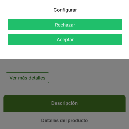
Configurar
Rechazar

Aceptar
Tisana medicinal
calmante - 500 g
Ver más detalles
Descripción
Detalles del producto