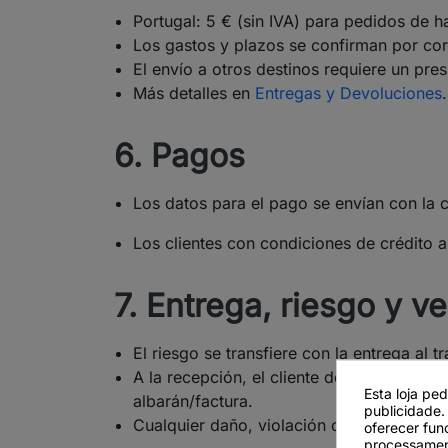
Portugal: 5 € (sin IVA) para pedidos de ha
Los gastos y plazos se confirman por corr
El envío a otros destinos requiere un pre
Más detalles en
Entregas y Devoluciones
.
6. Pagos
Los datos para el pago se envían con la 
Los clientes con condiciones de crédito 
7. Entrega, riesgo y ve
El riesgo se transfiere con la entrega al t
A la recepción, el cliente debe verificar
Esta loja pe
albarán/factura.
publicidade.
Cualquier daño, violación o falta de volú
oferecer fun
processamen