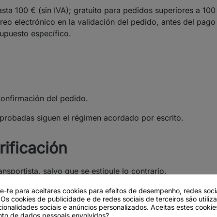
sta 100 € (sin IVA); gratuito para pedidos superiores a 100 
eo electrónico en la validación del pedido, antes del pago 
supuesto específico.
confirmación del pedido.
aprobadas siguen el régimen acordado por escrito.
rificación
ransportista, salvo que se estipule lo contrario.
 inmediatamente el estado exterior de las cajas y comprobar 
de-te para aceitares cookies para efeitos de desempenho, redes soci
 Os cookies de publicidade e de redes sociais de terceiros são utiliz
menes debe señalarse en el albarán del transportista y doc
cionalidades sociais e anúncios personalizados. Aceitas estes cookie
to de dados pessoais envolvidos?