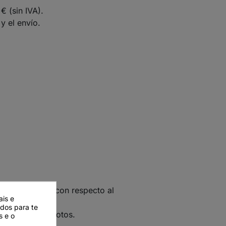
€ (sin IVA).
y el envío.
las cantidades con respecto al
ais e
ados para te
umentarse con fotos.
s e o