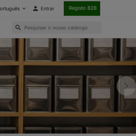

Registo B2B
Entrar
search