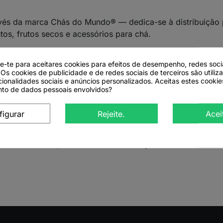
vés da marca Chás do Mundo® — dedica-se à distribuição pr
tos, frutos secos e acessórios para chá.
anel para Revenda
de-te para aceitares cookies para efeitos de desempenho, redes soci
 Os cookies de publicidade e de redes sociais de terceiros são utiliz
cionalidades sociais e anúncios personalizados. Aceitas estes cookie
 disponibilizamos uma vasta seleção: chás ortodoxos e bl
to de dados pessoais envolvidos?
utas, plantas medicinais simples e fórmulas compostas.
figurar
Rejeite.
Acei
A e o retalho especializado — desde lojas gourmet e a gra
competitivas e acompanhamento personalizado, com stoc
imento estável, contínuo e de confiança.