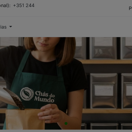
onal):
+351 244
rias