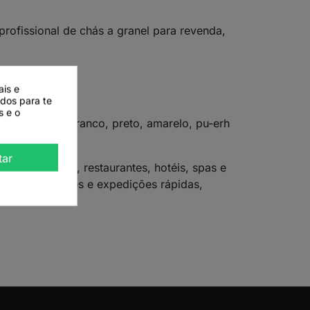
ofissional de chás a granel para revenda,
ais e
ados para te
s e o
ends (verde, branco, preto, amarelo, pu-erh
tar
nel, a cafés, restaurantes, hotéis, spas e
ks permanentes e expedições rápidas,