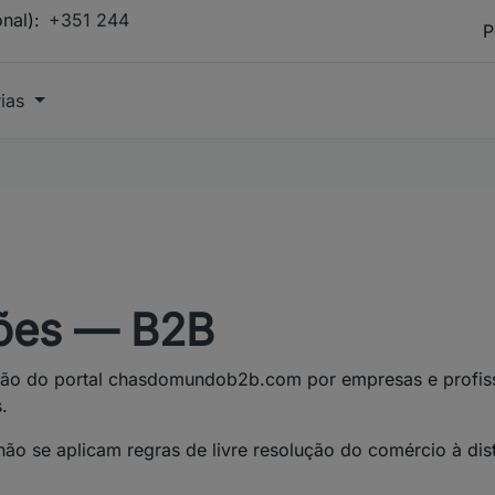
onal):
+351 244
rias
ões — B2B
ação do portal chasdomundob2b.com por empresas e profis
.
não se aplicam regras de livre resolução do comércio à dist