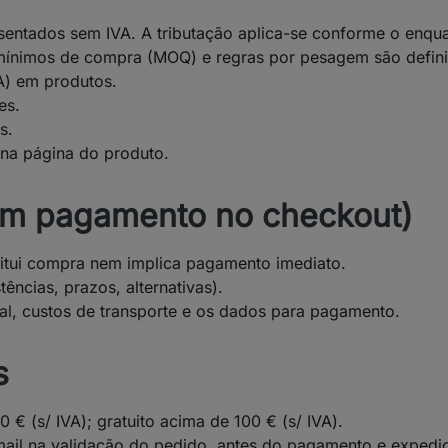
sentados sem IVA. A tributação aplica-se conforme o enqua
ínimos de compra (MOQ) e regras por pesagem são definido
A) em produtos.
es.
s.
 na página do produto.
sem pagamento no checkout)
titui compra nem implica pagamento imediato.
ências, prazos, alternativas).
al, custos de transporte e os dados para pagamento.
s
0 € (s/ IVA); gratuito acima de 100 € (s/ IVA).
ail na validação do pedido, antes do pagamento e expedi