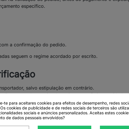
rçamento específico.
.
com a confirmação do pedido.
vadas seguem o regime acordado por escrito.
rificação
nsportador, salvo estipulação em contrário.
mediato o estado exterior das caixas e conferir quantidades 
olumes devem ser assinalados na guia do transportador e 
de-te para aceitares cookies para efeitos de desempenho, redes soci
 Os cookies de publicidade e de redes sociais de terceiros são utiliz
cionalidades sociais e anúncios personalizados. Aceitas estes cookie
zos
to de dados pessoais envolvidos?