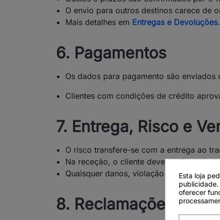
O envio para outros destinos carece de o
Mais detalhes em
Entregas e Devoluções
6. Pagamentos
Os dados para pagamento são enviados 
Clientes com condições de crédito apro
7. Entrega, Risco e Ve
O risco transfere-se com a entrega ao tra
Na receção, o cliente deve verificar de i
Quaisquer danos, violação ou falta de v
Esta loja pe
publicidade.
oferecer fun
8. Reclamações e Pra
processamen