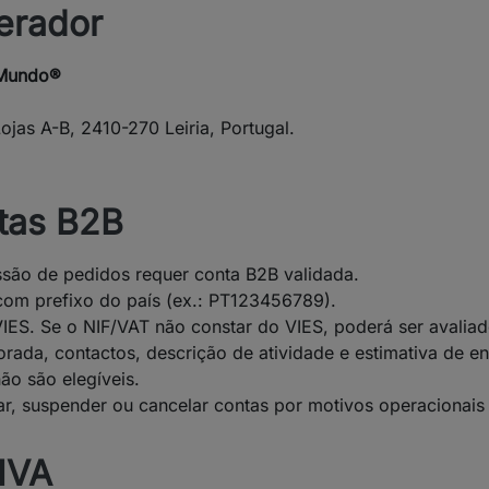
perador
 Mundo®
ojas A-B, 2410-270 Leiria, Portugal.
ntas B2B
são de pedidos requer conta B2B validada.
 com prefixo do país (ex.: PT123456789).
 VIES. Se o NIF/VAT não constar do VIES, poderá ser avali
ada, contactos, descrição de atividade e estimativa de en
ão são elegíveis.
ar, suspender ou cancelar contas por motivos operacionais 
 IVA