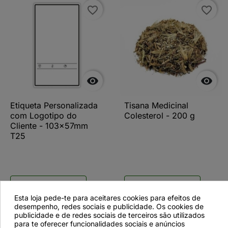
favorite_border
favorite_border


Etiqueta Personalizada
Tisana Medicinal
com Logotipo do
Colesterol - 200 g
Cliente - 103x57mm
T25
Ver más detalles
Ver más detalles
Esta loja pede-te para aceitares cookies para efeitos de
desempenho, redes sociais e publicidade. Os cookies de
publicidade e de redes sociais de terceiros são utilizados
para te oferecer funcionalidades sociais e anúncios