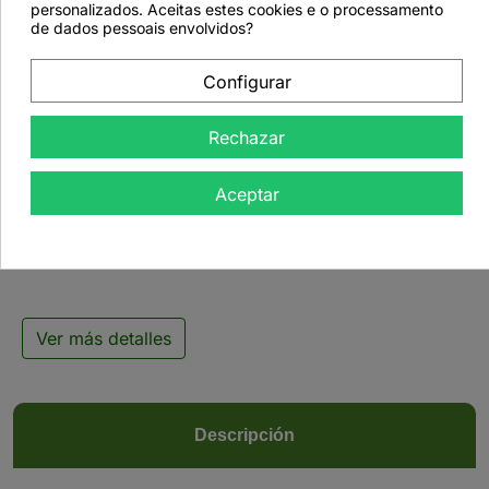
favorite_border
personalizados. Aceitas estes cookies e o processamento
de dados pessoais envolvidos?
Configurar
Rechazar

Aceptar
Tisana Medicinal
Colesterol - 500 g
Ver más detalles
Descripción