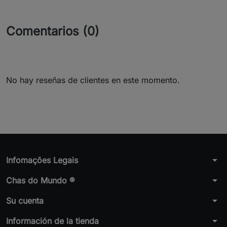
Comentarios (0)
No hay reseñas de clientes en este momento.
arrow_drop_down
Infomações Legais
arrow_drop_down
Chas do Mundo ®
arrow_drop_down
Su cuenta
arrow_drop_down
Información de la tienda