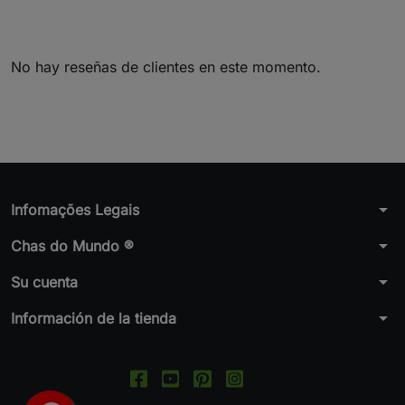
No hay reseñas de clientes en este momento.
arrow_drop_down
Infomações Legais
arrow_drop_down
Chas do Mundo ®
arrow_drop_down
Su cuenta
arrow_drop_down
Información de la tienda