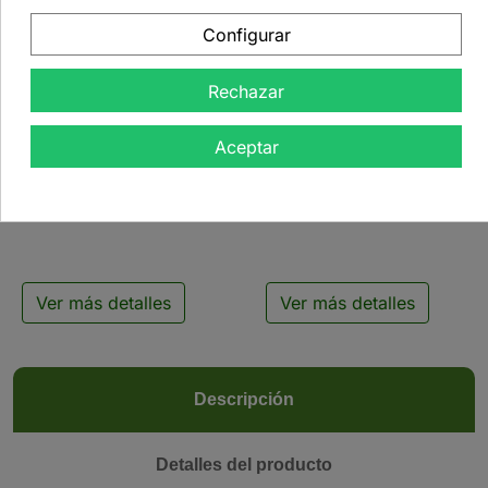
Configurar
Rechazar


Aceptar
Tetera de cristal Creano
Tetera de cristal Jumbo
con infusor - 1500 ml
con infusor de acero
inoxidable - 1,5 l
Ver más detalles
Ver más detalles
Descripción
Detalles del producto