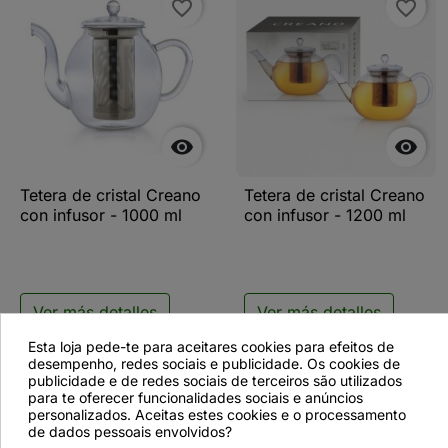
favorite_border
favorite_border


Tetera de cristal Creano
Tetera de cristal Creano
con infusor - 1000 ml
con infusor - 1200 ml
Ver más detalles
Ver más detalles
Esta loja pede-te para aceitares cookies para efeitos de
desempenho, redes sociais e publicidade. Os cookies de
publicidade e de redes sociais de terceiros são utilizados
para te oferecer funcionalidades sociais e anúncios
favorite_border
favorite_border
personalizados. Aceitas estes cookies e o processamento
de dados pessoais envolvidos?