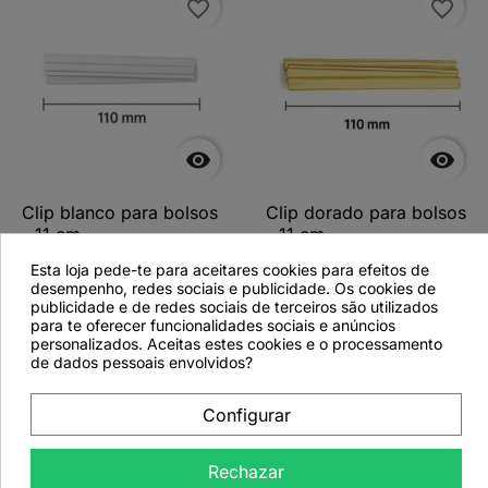
favorite_border
favorite_border


Clip blanco para bolsos
Clip dorado para bolsos
- 11 cm
- 11 cm
Esta loja pede-te para aceitares cookies para efeitos de
desempenho, redes sociais e publicidade. Os cookies de
publicidade e de redes sociais de terceiros são utilizados
para te oferecer funcionalidades sociais e anúncios
Ver más detalles
Ver más detalles
personalizados. Aceitas estes cookies e o processamento
de dados pessoais envolvidos?
Configurar
favorite_border
Rechazar