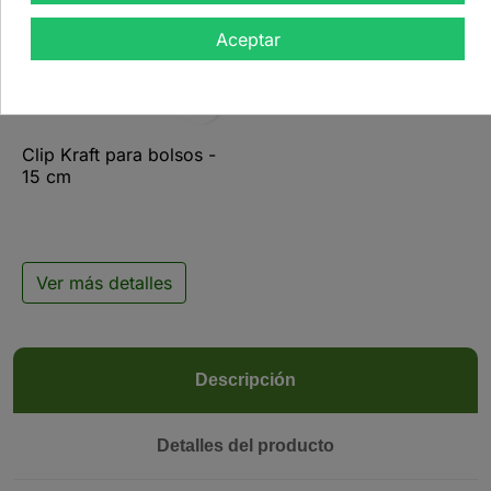
Aceptar

Clip Kraft para bolsos -
15 cm
Ver más detalles
Descripción
Detalles del producto