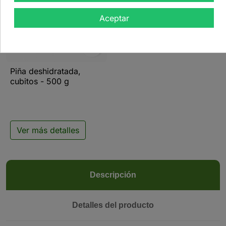
Aceptar

Piña deshidratada,
cubitos - 500 g
Ver más detalles
Descripción
Detalles del producto