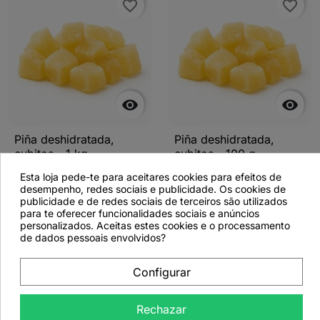
favorite_border
favorite_border


Piña deshidratada,
Piña deshidratada,
cubitos - 1 kg
cubitos - 100 g
Esta loja pede-te para aceitares cookies para efeitos de
desempenho, redes sociais e publicidade. Os cookies de
publicidade e de redes sociais de terceiros são utilizados
para te oferecer funcionalidades sociais e anúncios
Ver más detalles
Ver más detalles
personalizados. Aceitas estes cookies e o processamento
de dados pessoais envolvidos?
Configurar
favorite_border
Rechazar