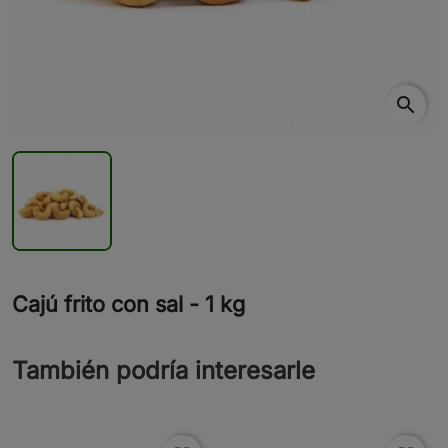
search
Cajú frito con sal - 1 kg
También podría interesarle