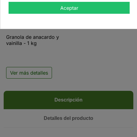
Aceptar

Granola de anacardo y
vainilla - 1 kg
Ver más detalles
Descripción
Detalles del producto