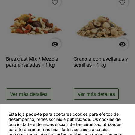
favorite_border
favorite_border


Breakfast Mix / Mezcla
Granola con avellanas y
para ensaladas - 1 kg
semillas - 1 kg
Ver más detalles
Ver más detalles
Esta loja pede-te para aceitares cookies para efeitos de
desempenho, redes sociais e publicidade. Os cookies de
favorite_border
publicidade e de redes sociais de terceiros são utilizados
para te oferecer funcionalidades sociais e anúncios
personalizados. Aceitas estes cookies e o processamento