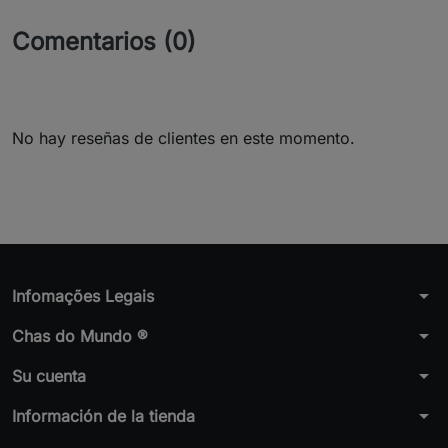
Comentarios (0)
No hay reseñas de clientes en este momento.
arrow_drop_down
Infomações Legais
arrow_drop_down
Chas do Mundo ®
arrow_drop_down
Su cuenta
arrow_drop_down
Información de la tienda