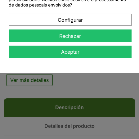
de dados pessoais envolvidos?
Configurar

Rechazar
Mezcla frita salada - 1
kg
Aceptar
Ver más detalles
Descripción
Detalles del producto