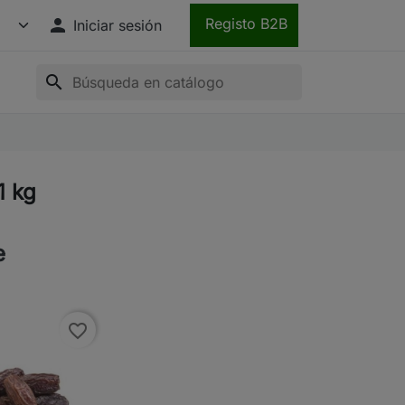

Registo B2B
Iniciar sesión
search
1 kg
e
favorite_border