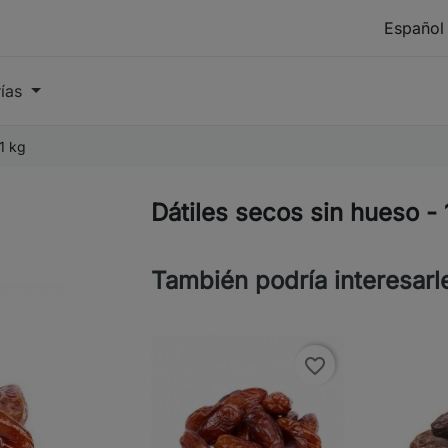
rías
 1 kg
Dátiles secos sin hueso - 
También podría interesarl
favorite_border