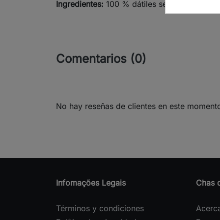
Ingredientes:
100 % dátiles secos sin hueso,
Comentarios (0)
No hay reseñas de clientes en este moment
Infomações Legais
Chas 
Términos y condiciones
Acerc