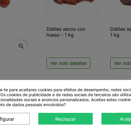
Dátiles secos con
Dátiles s

Vista rápida

V
hueso - 1 kg
1 kg
search
Ver más detalles
Ver más
de-te para aceitares cookies para efeitos de desempenho, redes soci
to
 Os cookies de publicidade e de redes sociais de terceiros são utiliz
cionalidades sociais e anúncios personalizados. Aceitas estes cookie
to de dados pessoais envolvidos?
 1 kg
figurar
Rechazar
Acep