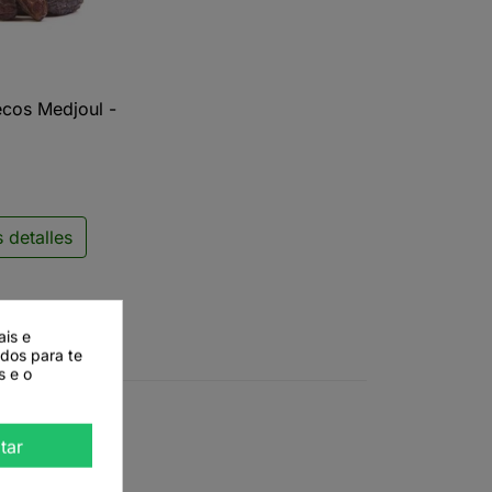
ecos Medjoul -
ista rápida
 detalles
ais e
ados para te
s e o
tar