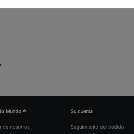
 jarabe de glucosa y conservante (E202).
o.
do Mundo ®
Su cuenta
a de nosotros
Seguimiento del pedido