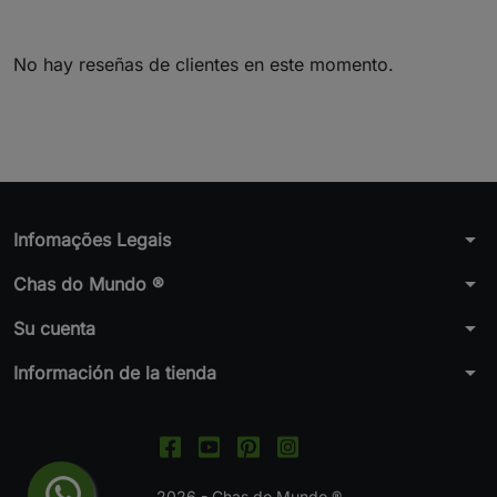
No hay reseñas de clientes en este momento.
arrow_drop_down
Infomações Legais
arrow_drop_down
Chas do Mundo ®
arrow_drop_down
Su cuenta
arrow_drop_down
Información de la tienda
2026 - Chas do Mundo ®