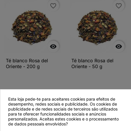
favorite_border
favorite_border


Té blanco Rosa del
Té blanco Rosa del
Oriente - 200 g
Oriente - 50 g
Ver más detalles
Ver más detalles
Esta loja pede-te para aceitares cookies para efeitos de
desempenho, redes sociais e publicidade. Os cookies de
publicidade e de redes sociais de terceiros são utilizados
para te oferecer funcionalidades sociais e anúncios
personalizados. Aceitas estes cookies e o processamento
favorite_border
de dados pessoais envolvidos?