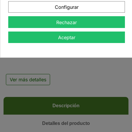
Configurar
Rechazar

Aceptar
Té blanco Rosa del
Oriente - 500 g
Ver más detalles
Descripción
Detalles del producto