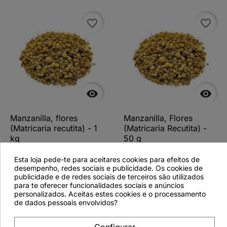
favorite_border
favorite_border


Manzanilla, flores
Manzanilla, Flores
(Matricaria recutita) - 1
(Matricaria Recutita) -
kg
50 g
Esta loja pede-te para aceitares cookies para efeitos de
desempenho, redes sociais e publicidade. Os cookies de
publicidade e de redes sociais de terceiros são utilizados
para te oferecer funcionalidades sociais e anúncios
Ver más detalles
Ver más detalles
personalizados. Aceitas estes cookies e o processamento
de dados pessoais envolvidos?