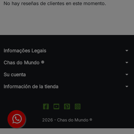
No hay reseñas de clientes en este momento.
arrow_drop_down
Infomações Legais
arrow_drop_down
Chas do Mundo ®
arrow_drop_down
Su cuenta
arrow_drop_down
Información de la tienda
2026 - Chas do Mundo ®