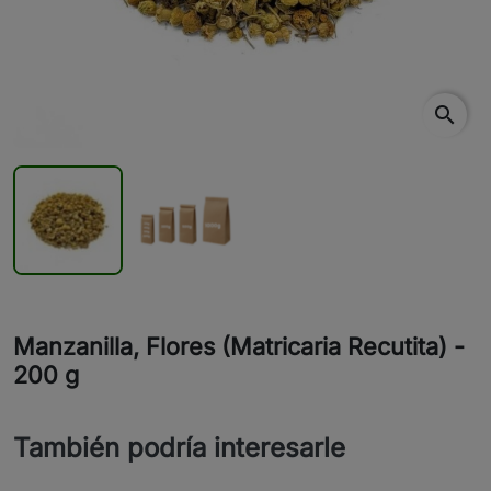
search
Manzanilla, Flores (Matricaria Recutita) -
200 g
También podría interesarle