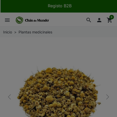
Registo B2B
0
menu
search

shopping_cart
Inicio
Plantas medicinales
Previous
Next