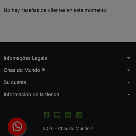
No hay reseñas de clientes en este momento.
arrow_drop_down
Infomações Legais
arrow_drop_down
Chas do Mundo ®
arrow_drop_down
Su cuenta
arrow_drop_down
Información de la tienda
2026 - Chas do Mundo ®