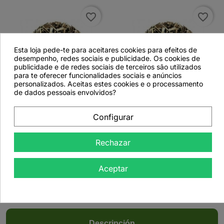
favorite_border
favorite_border
Esta loja pede-te para aceitares cookies para efeitos de
desempenho, redes sociais e publicidade. Os cookies de
publicidade e de redes sociais de terceiros são utilizados
para te oferecer funcionalidades sociais e anúncios
personalizados. Aceitas estes cookies e o processamento


de dados pessoais envolvidos?
Crisantemo / Matricaria,
Crisantemo / Matricaria,
Configurar
Planta (Crysanthellum
Planta (Crysanthellum
parthenium) - 1 kg
parthenium) - 50 g
Rechazar
Aceptar
Ver más detalles
Ver más detalles
Descripción