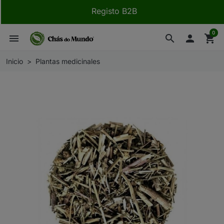
Registo B2B
0
menu
search

shopping_cart
Inicio
Plantas medicinales