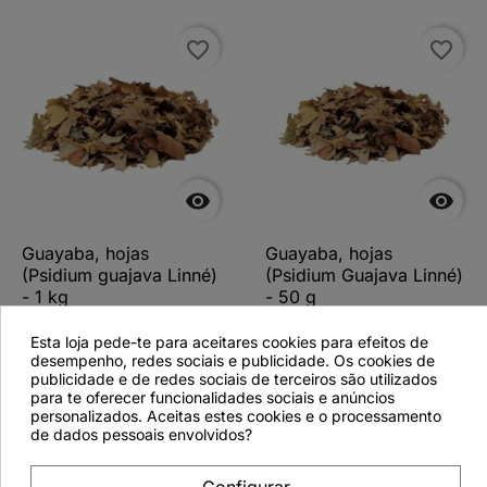
favorite_border
favorite_border


Guayaba, hojas
Guayaba, hojas
(Psidium guajava Linné)
(Psidium Guajava Linné)
- 1 kg
- 50 g
Esta loja pede-te para aceitares cookies para efeitos de
desempenho, redes sociais e publicidade. Os cookies de
publicidade e de redes sociais de terceiros são utilizados
para te oferecer funcionalidades sociais e anúncios
Ver más detalles
Ver más detalles
personalizados. Aceitas estes cookies e o processamento
de dados pessoais envolvidos?