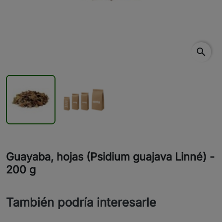
search
Guayaba, hojas (Psidium guajava Linné) -
200 g
También podría interesarle