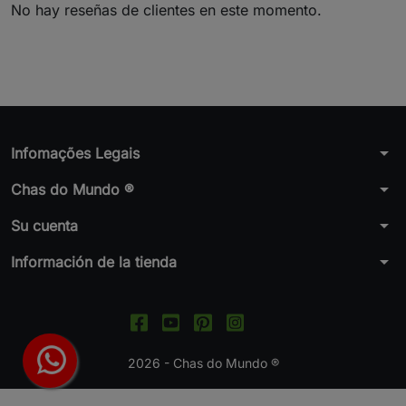
No hay reseñas de clientes en este momento.
arrow_drop_down
Infomações Legais
arrow_drop_down
Chas do Mundo ®
arrow_drop_down
Su cuenta
arrow_drop_down
Información de la tienda
2026 - Chas do Mundo ®