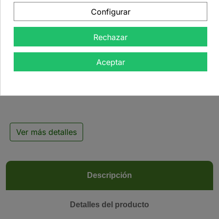
Configurar
Rechazar

Aceptar
Té negro Assam FBOP -
500 g
Ver más detalles
Descripción
Detalles del producto