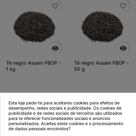
favorite_border
favorite_border


Té negro Assam FBOP -
Té negro Assam FBOP -
1 kg
50 g
Ver más detalles
Ver más detalles
Esta loja pede-te para aceitares cookies para efeitos de
desempenho, redes sociais e publicidade. Os cookies de
publicidade e de redes sociais de terceiros são utilizados
para te oferecer funcionalidades sociais e anúncios
personalizados. Aceitas estes cookies e o processamento
favorite_border
de dados pessoais envolvidos?