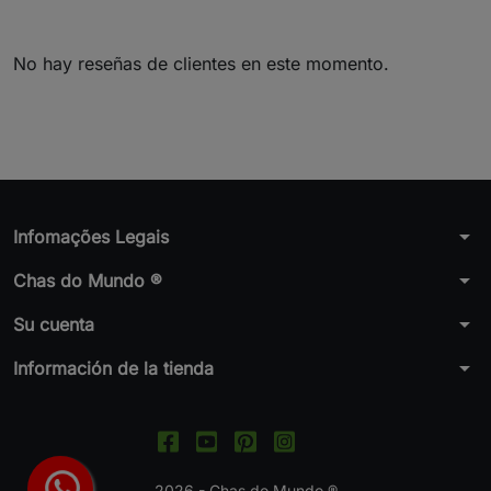
No hay reseñas de clientes en este momento.
arrow_drop_down
Infomações Legais
arrow_drop_down
Chas do Mundo ®
arrow_drop_down
Su cuenta
arrow_drop_down
Información de la tienda
2026 - Chas do Mundo ®