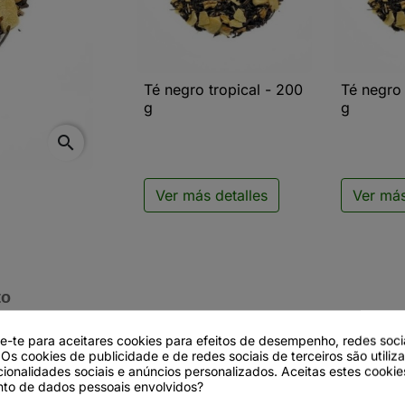
Té negro tropical - 200
Té negro 

Vista rápida

V
g
g
search
Ver más detalles
Ver más
to
de-te para aceitares cookies para efeitos de desempenho, redes soci
 Os cookies de publicidade e de redes sociais de terceiros são utiliz
cionalidades sociais e anúncios personalizados. Aceitas estes cookie
to de dados pessoais envolvidos?