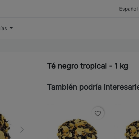
rías
Té negro tropical - 1 kg
También podría interesarl
favorite_border
Next