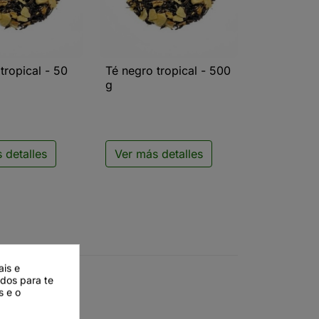
tropical - 50
Té negro tropical - 500
ista rápida

Vista rápida
g
 detalles
Ver más detalles
ais e
ados para te
s e o