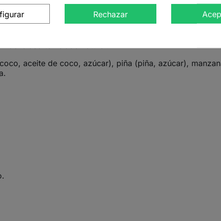
figurar
Rechazar
Acep
ropical, una fusión cálida y vibrante que combina la intensi
n manzana, jengibre, hierba príncipe y pétalos de caléndul
inos tropicales. Perfecto para revitalizar el cuerpo, aumenta
n delicioso té helado natural.
oco, aceite de coco, azúcar), piña (piña, azúcar), manzana,
a.
o.