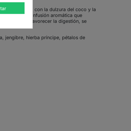
tar
dad del té negro con la dulzura del coco y la
a, creando una infusión aromática que
r la energía y favorecer la digestión, se
 jengibre, hierba príncipe, pétalos de