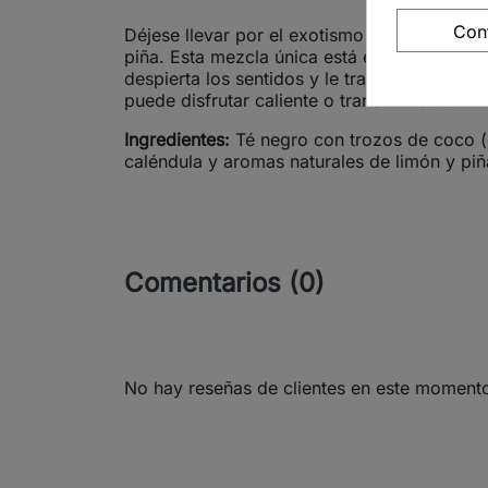
Con
Déjese llevar por el exotismo del té negro t
piña. Esta mezcla única está enriquecida co
despierta los sentidos y le transporta a dest
puede disfrutar caliente o transformado en u
Ingredientes:
Té negro con trozos de coco (c
caléndula y aromas naturales de limón y piñ
Comentarios (0)
No hay reseñas de clientes en este moment