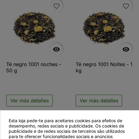
favorite_border
favorite_border


Té negro 1001 noches -
Té negro 1001 Noites - 1
50 g
kg
Ver más detalles
Ver más detalles
Esta loja pede-te para aceitares cookies para efeitos de
desempenho, redes sociais e publicidade. Os cookies de
favorite_border
publicidade e de redes sociais de terceiros são utilizados
para te oferecer funcionalidades sociais e anúncios