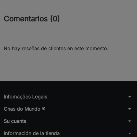
Comentarios (0)
No hay reseñas de clientes en este momento.
arrow_drop_down
Infomações Legais
arrow_drop_down
Chas do Mundo ®
arrow_drop_down
Su cuenta
arrow_drop_down
Información de la tienda