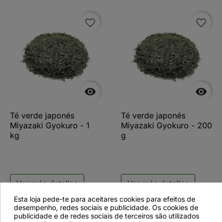
favorite_border
favorite_border


Té verde japonés
Té verde japonés
Miyazaki Gyokuro - 1
Miyazaki Gyokuro - 200
kg
g
Ver más detalles
Ver más detalles
Esta loja pede-te para aceitares cookies para efeitos de
desempenho, redes sociais e publicidade. Os cookies de
publicidade e de redes sociais de terceiros são utilizados