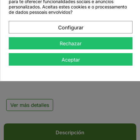
para te oferecer funcionalidades sociais e anúncios
favorite_border
personalizados. Aceitas estes cookies e o processamento
de dados pessoais envolvidos?
Configurar
Rechazar

Aceptar
Té verde japonés
Miyazaki Gyokuro - 50
g
Ver más detalles
Descripción