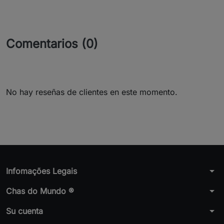
Comentarios (0)
No hay reseñas de clientes en este momento.
arrow_drop_down
Infomações Legais
arrow_drop_down
Chas do Mundo ®
arrow_drop_down
Su cuenta