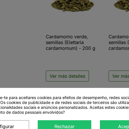
Cardamomo verde,
Cardamo

Vista rápida

V
semillas (Elettaria
semillas (
search
cardamomum) - 200 g
cardamo
Ver más detalles
Ver más
de-te para aceitares cookies para efeitos de desempenho, redes soci
to
 Os cookies de publicidade e de redes sociais de terceiros são utiliz
cionalidades sociais e anúncios personalizados. Aceitas estes cookie
to de dados pessoais envolvidos?
figurar
Rechazar
Acep