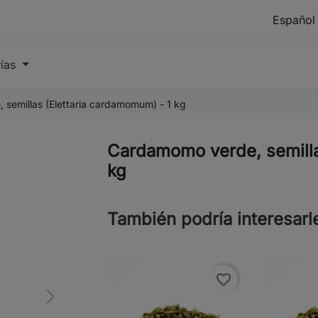
rías
semillas (Elettaria cardamomum) - 1 kg
Cardamomo verde, semilla
kg
También podría interesarl
favorite_border
Next