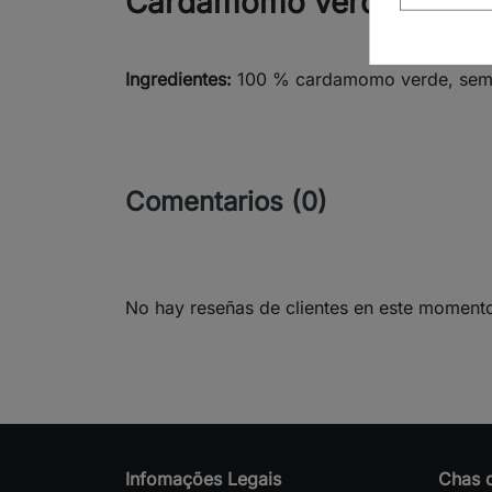
Cardamomo verde, semil
Ingredientes:
100 % cardamomo verde, semil
Comentarios (0)
No hay reseñas de clientes en este moment
Infomações Legais
Chas 