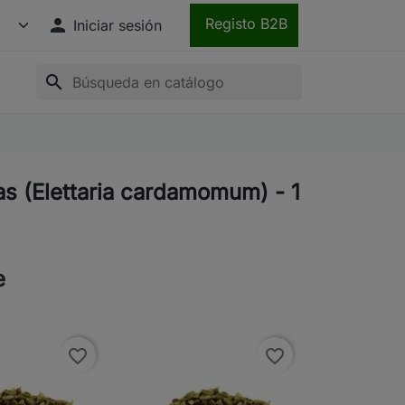

Registo B2B
Iniciar sesión
search
s (Elettaria cardamomum) - 1
e
favorite_border
favorite_border