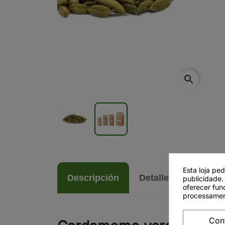
Esta loja pe
Descripción
Detalles del produc
publicidade.
oferecer fun
processamen
Con