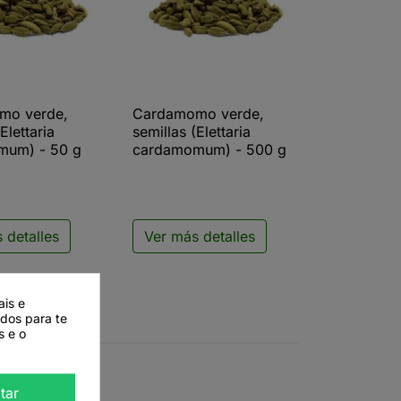
mo verde,
Cardamomo verde,
ista rápida

Vista rápida
Elettaria
semillas (Elettaria
mum) - 50 g
cardamomum) - 500 g
 detalles
Ver más detalles
ais e
ados para te
s e o
tar