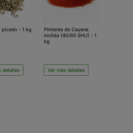
 picado - 1 kg
Pimienta de Cayena
ista rápida

Vista rápida
molida (40/60 SHU) - 1
kg
 detalles
Ver más detalles