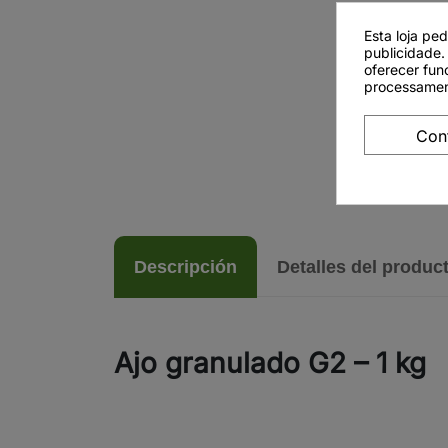
Esta loja pe
publicidade.
oferecer fun
processamen
Con
Descripción
Detalles del produc
Ajo granulado G2 – 1 kg