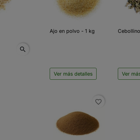
Ajo en polvo - 1 kg
Cebollino

Vista rápida

V
search
Ver más detalles
Ver más
favorite_border