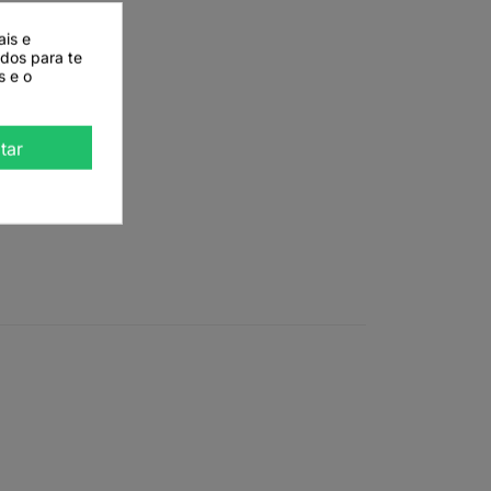
ais e
ados para te
s e o
tar