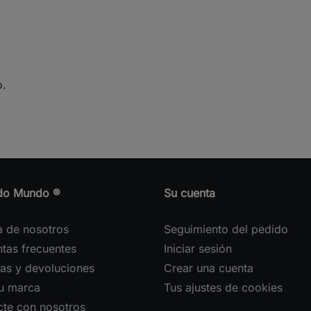
o.
do Mundo ®
Su cuenta
a de nosotros
Seguimiento del pedido
tas frecuentes
Iniciar sesión
as y devoluciones
Crear una cuenta
tu marca
Tus ajustes de cookies
cte con nosotros