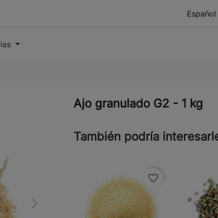
rías
Ajo granulado G2 - 1 kg
También podría interesarl
favorite_border
Next