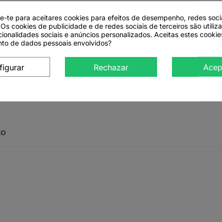
de-te para aceitares cookies para efeitos de desempenho, redes soci
 Os cookies de publicidade e de redes sociais de terceiros são utiliz
Pimienta negra molida

Vista rápida
cionalidades sociais e anúncios personalizados. Aceitas estes cookie
(esterilizada) - 1 kg
to de dados pessoais envolvidos?
figurar
Rechazar
Acep
Ver más detalles
to