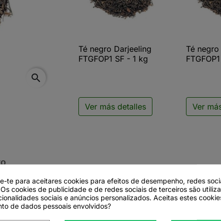
Té negro Darjeeling
Té negro 

Vista rápida

V
FTGFOP1 SF - 1 kg
FTGFOP1 
search
Ver más detalles
Ver más
to
de-te para aceitares cookies para efeitos de desempenho, redes soci
 Os cookies de publicidade e de redes sociais de terceiros são utiliz
cionalidades sociais e anúncios personalizados. Aceitas estes cookie
FOP1 – Superior
to de dados pessoais envolvidos?