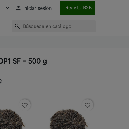

Registo B2B
Iniciar sesión
search
OP1 SF - 500 g
e
favorite_border
favorite_border