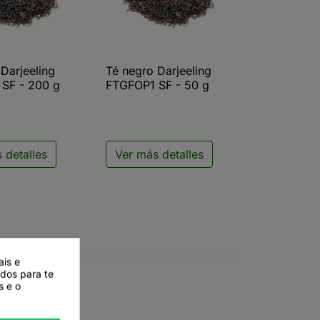
Darjeeling
Té negro Darjeeling
ista rápida

Vista rápida
SF - 200 g
FTGFOP1 SF - 50 g
 detalles
Ver más detalles
ais e
ados para te
s e o