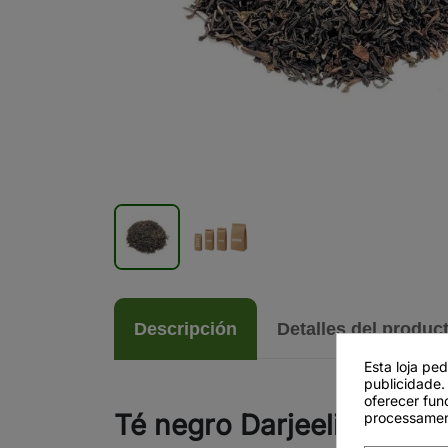
Descripción
Detalles del produc
Esta loja pe
publicidade.
oferecer fun
Té negro Darjeeling FTG
processamen