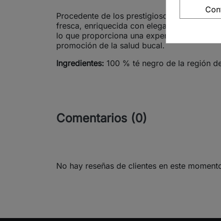
Con
Procedente de los prestigiosos jardines de D
fresca, enriquecida con elegantes notas fl
lo que proporciona una experiencia refinada 
promoción de la salud bucal.
Ingredientes:
100 % té negro de la región de
Comentarios (0)
No hay reseñas de clientes en este moment