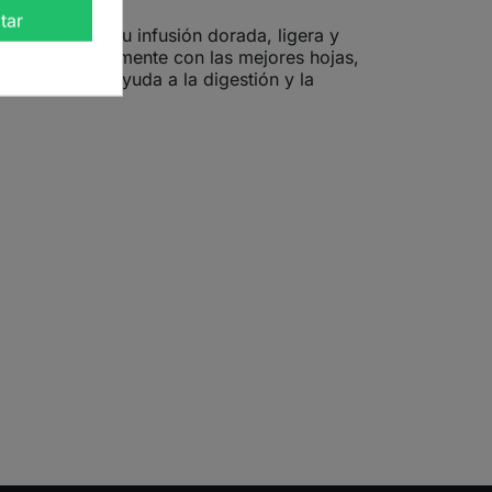
tar
a destaca por su infusión dorada, ligera y
 elabora únicamente con las mejores hojas,
 energía, la ayuda a la digestión y la