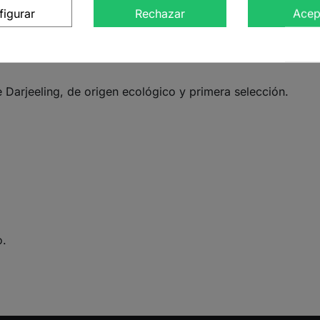
figurar
Rechazar
Acep
arjeeling, en la India, este té ecológico de primera cosech
orales. Reconocido como el «champán de los tés negros», se
y aromática. Entre sus beneficios destacan el aumento de la
 Darjeeling, de origen ecológico y primera selección.
o.