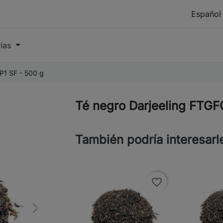
rías
P1 SF - 500 g
Té negro Darjeeling FTGF
También podría interesarl
favorite_border
Next