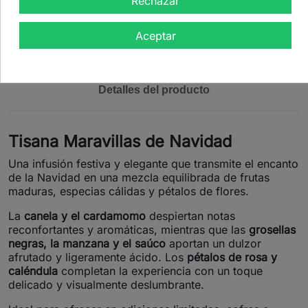
Rechazar
Aceptar
Descripción
Detalles del producto
Tisana Maravillas de Navidad
Una infusión festiva y elegante que transmite el encanto
de la Navidad en una mezcla equilibrada de frutas
maduras, especias cálidas y pétalos de flores.
La
canela y el cardamomo
despiertan notas
reconfortantes y aromáticas, mientras que las
grosellas
negras, la manzana y el saúco
aportan un dulzor
afrutado y ligeramente ácido. Los
pétalos de rosa y
caléndula
completan la experiencia con un toque
delicado y visualmente deslumbrante.