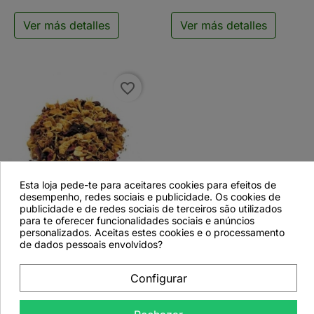
Ver más detalles
Ver más detalles
favorite_border

Esta loja pede-te para aceitares cookies para efeitos de
desempenho, redes sociais e publicidade. Os cookies de
publicidade e de redes sociais de terceiros são utilizados
Tisana Maravillas de
para te oferecer funcionalidades sociais e anúncios
personalizados. Aceitas estes cookies e o processamento
Navidad - 500 g
de dados pessoais envolvidos?
Configurar
Ver más detalles