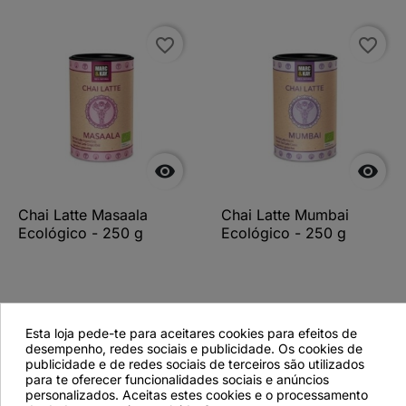
favorite_border
favorite_border


Chai Latte Masaala
Chai Latte Mumbai
Ecológico - 250 g
Ecológico - 250 g
Ver más detalles
Ver más detalles
Esta loja pede-te para aceitares cookies para efeitos de
desempenho, redes sociais e publicidade. Os cookies de
publicidade e de redes sociais de terceiros são utilizados
para te oferecer funcionalidades sociais e anúncios
personalizados. Aceitas estes cookies e o processamento
Descripción