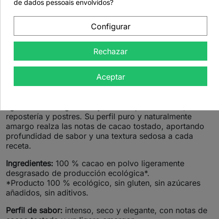
de dados pessoais envolvidos?
Configurar
Detalles del producto
Rechazar
Cacao en polvo ecológico 100 % -
175 g
Aceptar
Intenso y aromático, el cacao en polvo ecológico está
ligeramente desgrasado y es ideal para bebidas,
repostería y postres. Su perfil puro y naturalmente
amargo realza las notas de cacao tostado, aportando
profundidad de sabor y una textura sedosa a cada
receta.
Ingredientes:
100 % cacao en polvo ligeramente
desgrasado de producción ecológica*.
*Producto 100 % ecológico, sin gluten, sin azúcares
añadidos, sin aditivos.
Perfil de sabor:
intenso, seco y elegante, con notas de