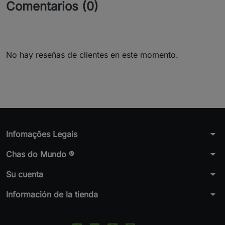
Comentarios (0)
No hay reseñas de clientes en este momento.
arrow_drop_down
Infomações Legais
arrow_drop_down
Chas do Mundo ®
arrow_drop_down
Su cuenta
arrow_drop_down
Información de la tienda