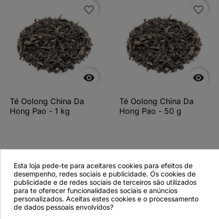
favorite_border
favorite_border


Té Oolong China Da
Té Oolong China Da
Hong Pao - 1 kg
Hong Pao - 50 g
Ver más detalles
Ver más detalles
Esta loja pede-te para aceitares cookies para efeitos de
desempenho, redes sociais e publicidade. Os cookies de
publicidade e de redes sociais de terceiros são utilizados
para te oferecer funcionalidades sociais e anúncios
personalizados. Aceitas estes cookies e o processamento
favorite_border
de dados pessoais envolvidos?