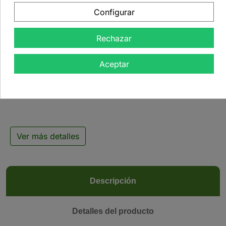
Configurar
Rechazar

Aceptar
Té Oolong China Da
Hong Pao - 500 g
Ver más detalles
Descripción
Detalles del producto