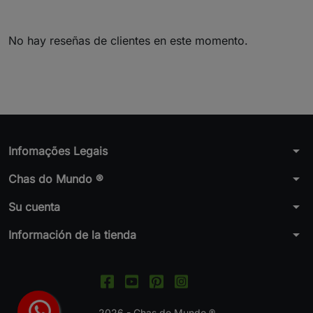
No hay reseñas de clientes en este momento.
arrow_drop_down
Infomações Legais
arrow_drop_down
Chas do Mundo ®
arrow_drop_down
Su cuenta
arrow_drop_down
Información de la tienda
2026 - Chas do Mundo ®