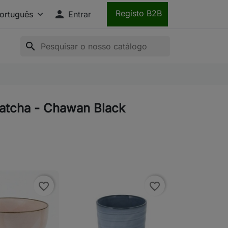

Registo B2B
Entrar
search
atcha - Chawan Black
favorite_border
favorite_border