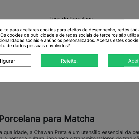
Taça de Porcelana

Vista rápida
para Matcha - Chawan
de-te para aceitares cookies para efeitos de desempenho, redes soci
White
 Os cookies de publicidade e de redes sociais de terceiros são utiliz
cionalidades sociais e anúncios personalizados. Aceitas estes cookie
to de dados pessoais envolvidos?
figurar
Rejeite.
Acei
Ver detalhes
 Porcelana para Matcha
qualidade, a Chawan Preta é um utensílio essencial da ce
a herança cultural japonesa e transmite valores de tradiç