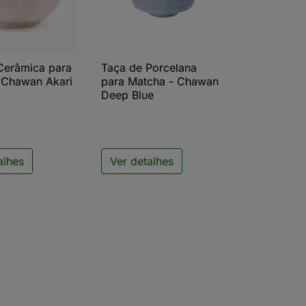
Cerâmica para
Taça de Porcelana
ista rápida

Vista rápida
 Chawan Akari
para Matcha - Chawan
Deep Blue
alhes
Ver detalhes