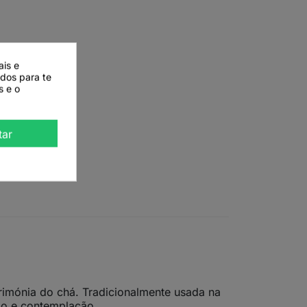
ais e
ados para te
s e o
tar
rimónia do chá. Tradicionalmente usada na
ão e contemplação.