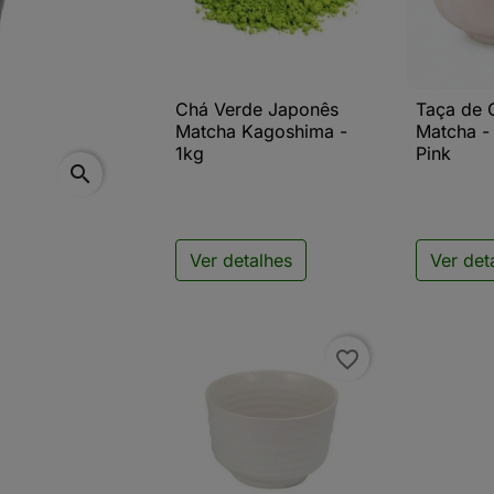
Chá Verde Japonês
Taça de 

Vista rápida

V
Matcha Kagoshima -
Matcha -
1kg
Pink
search
Ver detalhes
Ver det
favorite_border