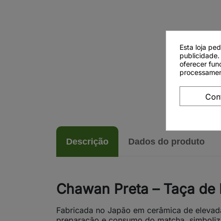
Esta loja pe
publicidade.
oferecer fun
processamen
Con
Descrição
Dados do produto
Chawan Preta – Taça de
Fabricada no Japão em cerâmica de elevada 
preparação e consumo do matcha, simboliza 