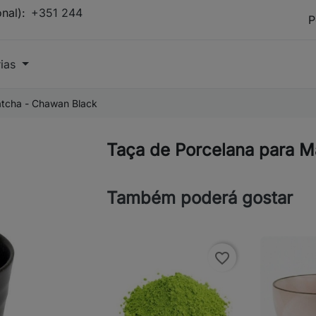
onal):
+351 244
rias
atcha - Chawan Black
Taça de Porcelana para M
Também poderá gostar
favorite_border