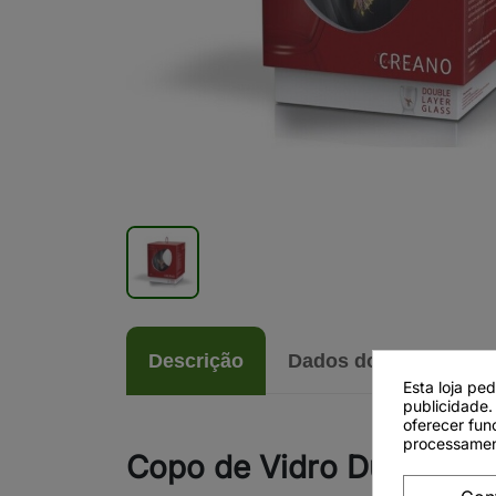
Descrição
Dados do produto
Esta loja pe
publicidade.
oferecer fun
processamen
Copo de Vidro Duplo Cre