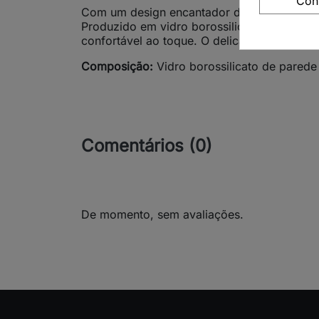
Con
Com um design encantador da coleção Colib
Produzido em vidro borossilicato de pared
confortável ao toque. O delicado beija-flo
Composição:
Vidro borossilicato de parede
Comentários (0)
De momento, sem avaliações.