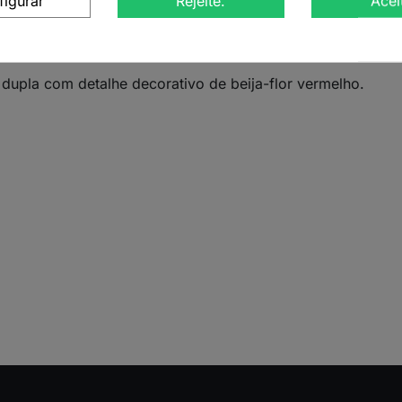
figurar
Rejeite.
Acei
ri, este copo da marca alemã Creano é perfeito para aprec
e dupla, mantém as bebidas quentes ou frias por mais te
r vermelho no interior confere um charme especial, transfo
 dupla com detalhe decorativo de beija-flor vermelho.