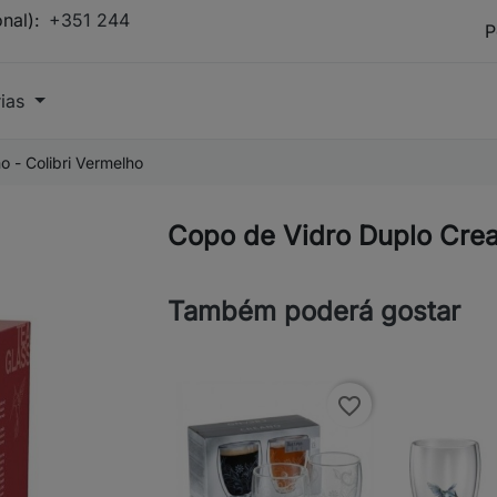
onal):
+351 244
rias
 - Colibri Vermelho
Copo de Vidro Duplo Crea
Também poderá gostar
favorite_border