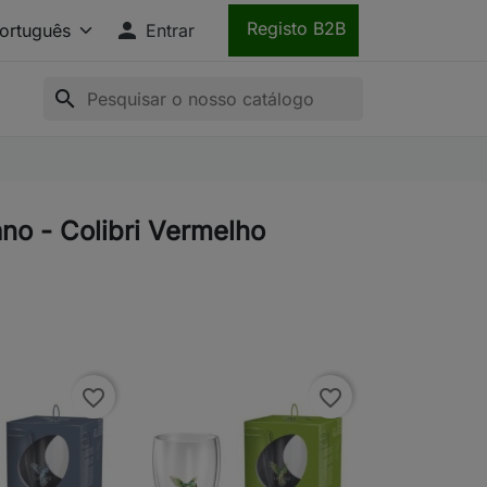

Registo B2B
Entrar
search
no - Colibri Vermelho
favorite_border
favorite_border