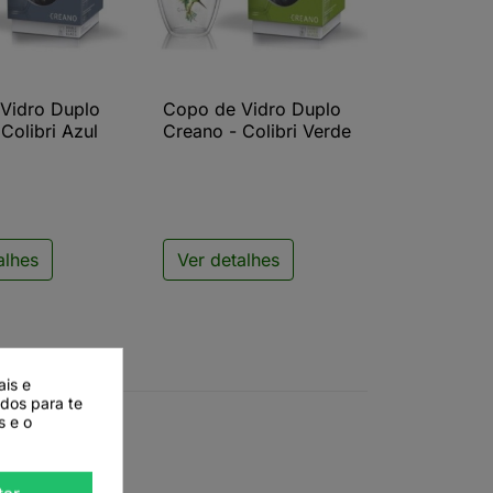
Vidro Duplo
Copo de Vidro Duplo
ista rápida

Vista rápida
Colibri Azul
Creano - Colibri Verde
alhes
Ver detalhes
ais e
ados para te
s e o