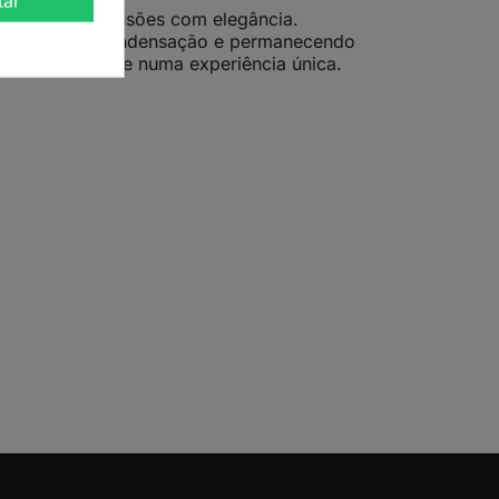
tar
iar chás e infusões com elegância.
mpo, evitando condensação e permanecendo
rmando cada gole numa experiência única.