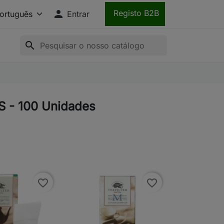

Registo B2B
Entrar
search
 S - 100 Unidades
favorite_border
favorite_border