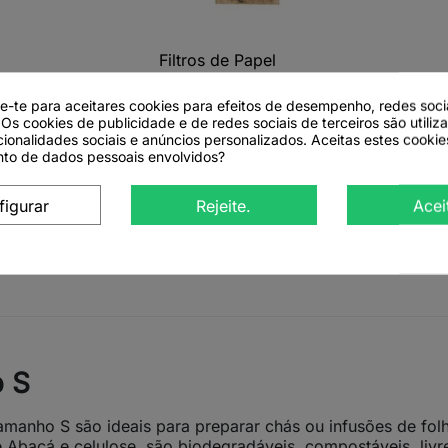
Filtros de Papel

Vista rápida
Tamanho XL - 60
Unidades
de-te para aceitares cookies para efeitos de desempenho, redes soci
 Os cookies de publicidade e de redes sociais de terceiros são utiliz
cionalidades sociais e anúncios personalizados. Aceitas estes cookie
to de dados pessoais envolvidos?
Ver detalhes
figurar
Rejeite.
Acei
o S
l tamanho S são ideais para preparar chás ou infusões de fo
bacá e celulose, são biodegradáveis, compostáveis, livre