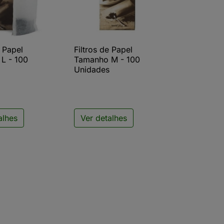
e Papel
Filtros de Papel
ista rápida

Vista rápida
L - 100
Tamanho M - 100
s
Unidades
alhes
Ver detalhes