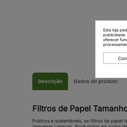
Esta loja pe
publicidade.
oferecer fun
processamen
Con
Descrição
Dados do produto
Filtros de Papel Tamanh
Práticos e sustentáveis, os filtros de pape
pequenas canecas. Produzidos em polpa de A