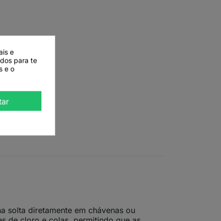
ais e
ados para te
s e o
tar
lha solta diretamente em chávenas ou
s de cloro e colas, permitindo que as