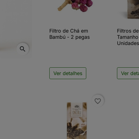
Filtro de Chá em
Filtros d

Vista rápida

V
Bambú - 2 pegas
Tamanho 
Unidade
search
Ver detalhes
Ver det
favorite_border