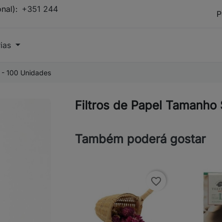
onal):
+351 244
rias
 - 100 Unidades
Filtros de Papel Tamanho
Também poderá gostar
favorite_border