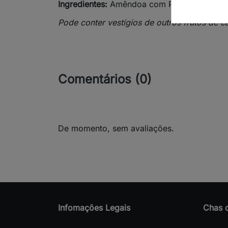
Ingredientes:
Amêndoa com Pele (
Prunus du
Pode conter vestígios de outros frutos de ca
Comentários (0)
De momento, sem avaliações.
Infomações Legais
Chas 