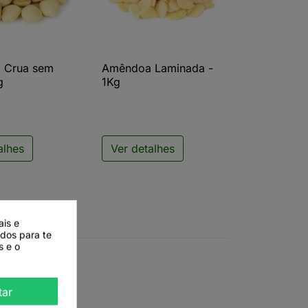
 Crua sem
Amêndoa Laminada -
ista rápida

Vista rápida
g
1Kg
alhes
Ver detalhes
ais e
ados para te
s e o
tar