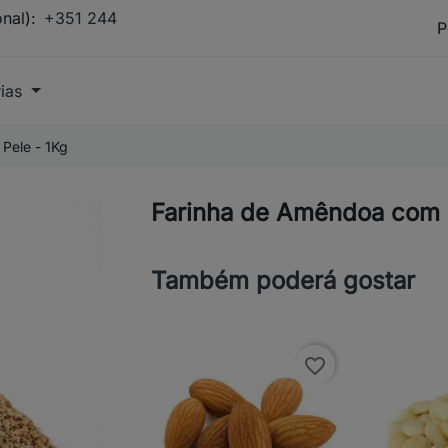
onal):
+351 244
rias
Pele - 1Kg
Farinha de Amêndoa com 
Também poderá gostar
favorite_border