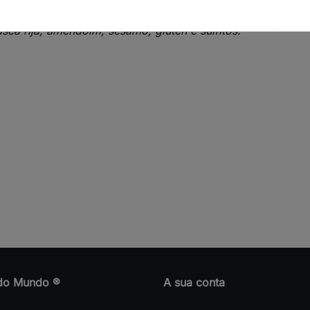
lcis
), moída.
sca rija, amendoim, sésamo, glúten e sulfitos.
do Mundo ®
A sua conta