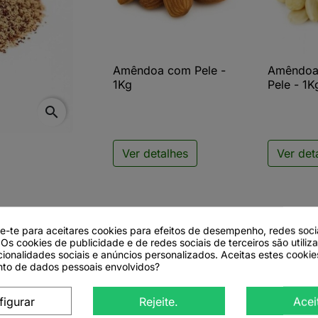
Amêndoa com Pele -
Amêndoa

Vista rápida

V
1Kg
Pele - 1K
search
Ver detalhes
Ver det
de-te para aceitares cookies para efeitos de desempenho, redes soci
 Os cookies de publicidade e de redes sociais de terceiros são utiliz
cionalidades sociais e anúncios personalizados. Aceitas estes cookie
to de dados pessoais envolvidos?
 Pele - 1Kg
figurar
Rejeite.
Acei