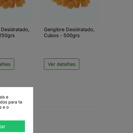
 Desidratado,
Gengibre Desidratado,
ista rápida

Vista rápida
250grs
Cubos - 500grs
alhes
Ver detalhes
ais e
ados para te
s e o
tar