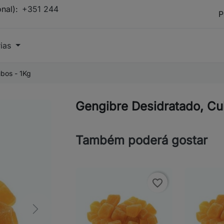
onal):
+351 244
rias
bos - 1Kg
Gengibre Desidratado, Cu
Também poderá gostar
favorite_border
Next