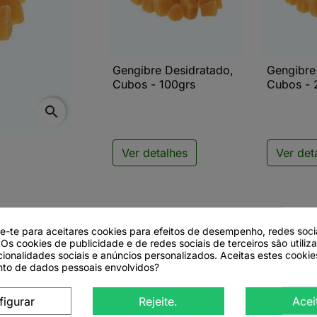
Gengibre Desidratado,
Gengibre

Vista rápida

V
Cubos - 100grs
Cubos - 
search
Ver detalhes
Ver det
de-te para aceitares cookies para efeitos de desempenho, redes soci
 Os cookies de publicidade e de redes sociais de terceiros são utiliz
cionalidades sociais e anúncios personalizados. Aceitas estes cookie
to de dados pessoais envolvidos?
ubos - 1Kg
figurar
Rejeite.
Acei