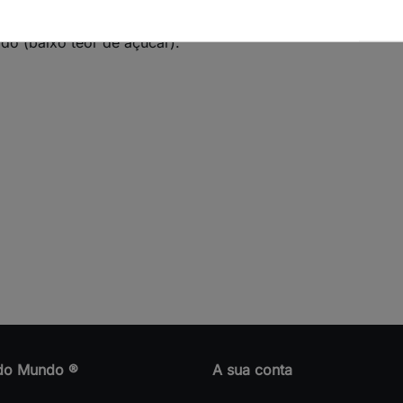
do (baixo teor de açúcar).
do Mundo ®
A sua conta