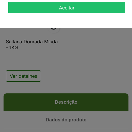
Aceitar

Sultana Dourada Miuda
- 1KG
Ver detalhes
Descrição
Dados do produto