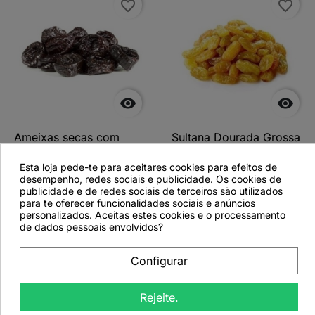
favorite_border
favorite_border


Ameixas secas com
Sultana Dourada Grossa
caroço - 1Kg
- 1KG
Esta loja pede-te para aceitares cookies para efeitos de
desempenho, redes sociais e publicidade. Os cookies de
publicidade e de redes sociais de terceiros são utilizados
para te oferecer funcionalidades sociais e anúncios
personalizados. Aceitas estes cookies e o processamento
Ver detalhes
Ver detalhes
de dados pessoais envolvidos?
Configurar
favorite_border
Rejeite.