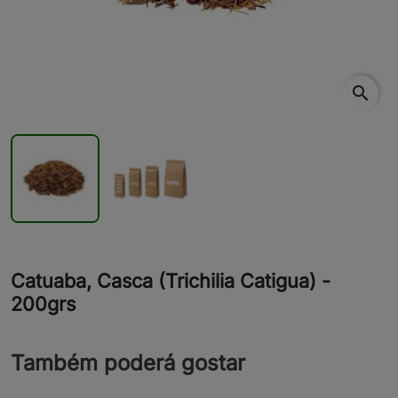
search
Catuaba, Casca (Trichilia Catigua) -
200grs
Também poderá gostar