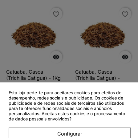
favorite_border
favorite_border


Catuaba, Casca
Catuaba, Casca
(Trichilia Catigua) - 1Kg
(Trichilia Catigua) -
500grs
Esta loja pede-te para aceitares cookies para efeitos de
desempenho, redes sociais e publicidade. Os cookies de
publicidade e de redes sociais de terceiros são utilizados
para te oferecer funcionalidades sociais e anúncios
personalizados. Aceitas estes cookies e o processamento
Ver detalhes
Ver detalhes
de dados pessoais envolvidos?
Configurar