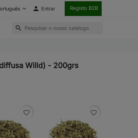

Registo B2B
Entrar
search
diffusa Willd) - 200grs
favorite_border
favorite_border