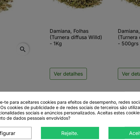
Damiana, Folhas
Damiana,

Vista rápida

V
(Turnera diffusa Willd)
(Turnera 
- 1Kg
- 500grs
search
Ver detalhes
Ver det
de-te para aceitares cookies para efeitos de desempenho, redes soci
 Os cookies de publicidade e de redes sociais de terceiros são utiliz
cionalidades sociais e anúncios personalizados. Aceitas estes cookie
to de dados pessoais envolvidos?
 diffusa, sin. Turnera aphrodisiac
figurar
Rejeite.
Acei