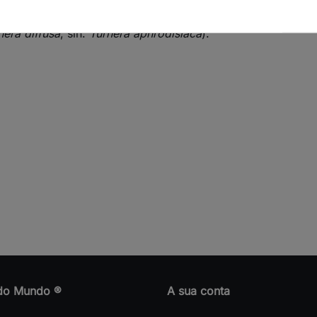
nera diffusa
, sin.
Turnera aphrodisiaca
).
do Mundo ®
A sua conta