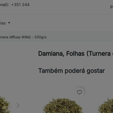
onal):
+351 244
rias
nera diffusa Willd) - 200grs
Damiana, Folhas (Turnera 
Também poderá gostar
favorite_border
Next