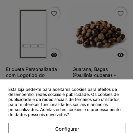
favorite_border
favorite_border


Etiqueta Personalizada
Guaraná, Bagas
com Logotipo do
(Paullinia cupana) -
Cliente - 103x57mm
200grs
T25
Esta loja pede-te para aceitares cookies para efeitos de
desempenho, redes sociais e publicidade. Os cookies de
publicidade e de redes sociais de terceiros são utilizados
para te oferecer funcionalidades sociais e anúncios
personalizados. Aceitas estes cookies e o processamento
de dados pessoais envolvidos?
Ver detalhes
Ver detalhes
Configurar