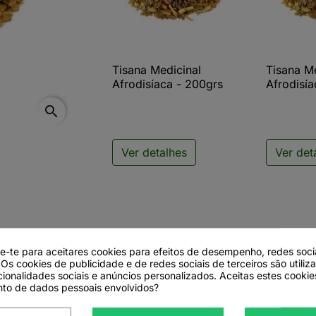
Tisana Medicinal
Tisana M

Vista rápida

V
Afrodisíaca - 200grs
Afrodisía
search
Ver detalhes
Ver det
de-te para aceitares cookies para efeitos de desempenho, redes soci
 Os cookies de publicidade e de redes sociais de terceiros são utiliz
cionalidades sociais e anúncios personalizados. Aceitas estes cookie
to de dados pessoais envolvidos?