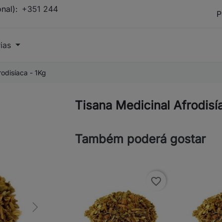
onal):
+351 244
rias
rodisíaca - 1Kg
Tisana Medicinal Afrodisí
Também poderá gostar
favorite_border
Next