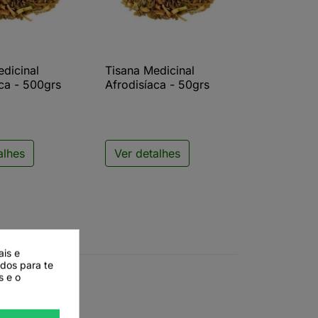
edicinal
Tisana Medicinal
ista rápida

Vista rápida
ca - 500grs
Afrodisíaca - 50grs
alhes
Ver detalhes
ais e
ados para te
s e o