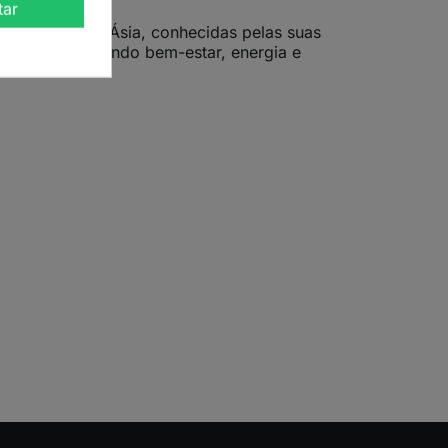
tar
o Sul, África e Ásia, conhecidas pelas suas
e mente, promovendo bem-estar, energia e