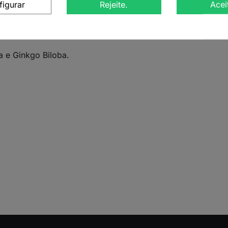
figurar
Rejeite.
Acei
riada a partir de plantas tradicionais do Brasil, América d
estimulantes. Esta tisana pode ajudar a revitalizar corpo 
 e Ginkgo Biloba.