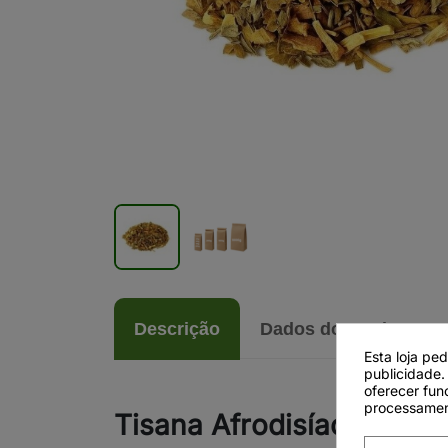
Descrição
Dados do produto
Esta loja pe
publicidade.
oferecer fun
processamen
Tisana Afrodisíaca