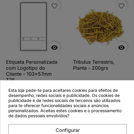
favorite_border
favorite_border


Etiqueta Personalizada
Tribulus Terrestris,
com Logotipo do
Planta - 200grs
Cliente - 103x57mm
T25
Esta loja pede-te para aceitares cookies para efeitos de
desempenho, redes sociais e publicidade. Os cookies de
publicidade e de redes sociais de terceiros são utilizados
para te oferecer funcionalidades sociais e anúncios
Ver detalhes
Ver detalhes
personalizados. Aceitas estes cookies e o processamento
de dados pessoais envolvidos?
Configurar