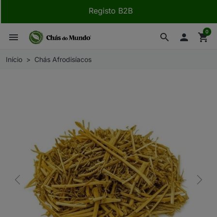
Registo B2B
0
menu
search

shopping_cart
Início
Chás Afrodisíacos
Previous
Next