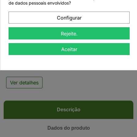
de dados pessoais envolvidos?
Configurar

Rejeite.
Tisana Aloé Vera &
Aceitar
Ginseng - 50grs
Ver detalhes
Descrição
Dados do produto