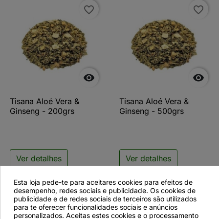
favorite_border
favorite_border


Tisana Aloé Vera &
Tisana Aloé Vera &
Ginseng - 200grs
Ginseng - 500grs
Ver detalhes
Ver detalhes
Esta loja pede-te para aceitares cookies para efeitos de
desempenho, redes sociais e publicidade. Os cookies de
publicidade e de redes sociais de terceiros são utilizados
favorite_border
para te oferecer funcionalidades sociais e anúncios
personalizados. Aceitas estes cookies e o processamento