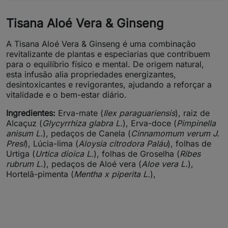
Tisana Aloé Vera & Ginseng
A Tisana Aloé Vera & Ginseng é uma combinação
revitalizante de plantas e especiarias que contribuem
para o equilíbrio físico e mental. De origem natural,
esta infusão alia propriedades energizantes,
desintoxicantes e revigorantes, ajudando a reforçar a
vitalidade e o bem-estar diário.
Ingredientes:
Erva-mate (
Ilex paraguariensis
), raiz de
Alcaçuz (
Glycyrrhiza glabra L.
), Erva-doce (
Pimpinella
anisum L.
), pedaços de Canela (
Cinnamomum verum J.
Presl
), Lúcia-lima (
Aloysia citrodora Paláu
), folhas de
Urtiga (
Urtica dioica L.
), folhas de Groselha (
Ribes
rubrum L.
), pedaços de Aloé vera (
Aloe vera L.
),
Hortelã-pimenta (
Mentha x piperita L.
),