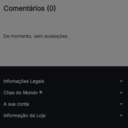
Comentários (0)
De momento, sem avaliações.
arrow_drop_down
Infomações Legais
arrow_drop_down
Chas do Mundo ®
arrow_drop_down
A sua conta
arrow_drop_down
Informação da Loja