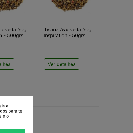
yurveda Yogi
Tisana Ayurveda Yogi
ista rápida

Vista rápida
on - 500grs
Inspiration - 50grs
alhes
Ver detalhes
ais e
ados para te
s e o