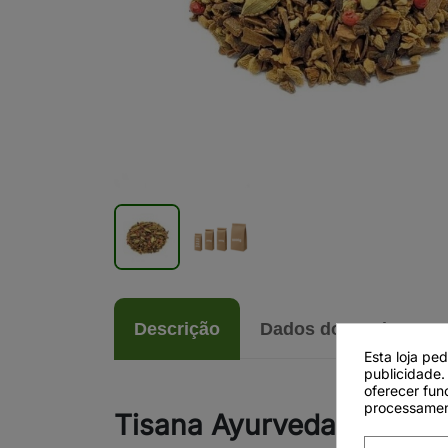
Descrição
Dados do produto
Esta loja pe
publicidade.
oferecer fun
processamen
Tisana Ayurveda Yogi Ins