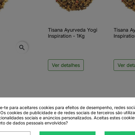
Tisana Ayurveda Yogi
Tisana A

Vista rápida

V
Inspiration - 1Kg
Inspirati
search
Ver detalhes
Ver det
de-te para aceitares cookies para efeitos de desempenho, redes soci
 Os cookies de publicidade e de redes sociais de terceiros são utiliz
cionalidades sociais e anúncios personalizados. Aceitas estes cookie
to de dados pessoais envolvidos?
piration