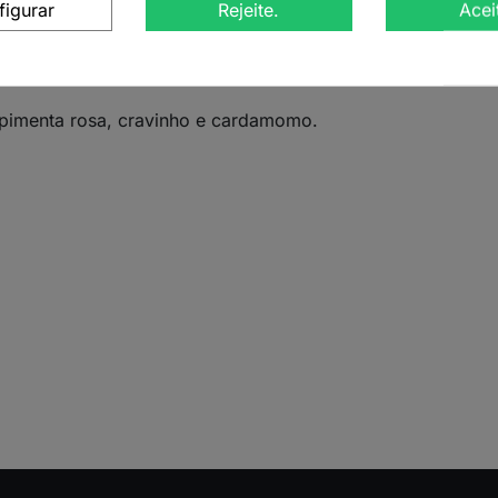
figurar
Rejeite.
Acei
 esta tisana reúne especiarias intensas e aromáticas como 
omove equilíbrio, vitalidade e bem-estar, ajudando a harm
pimenta rosa, cravinho e cardamomo.