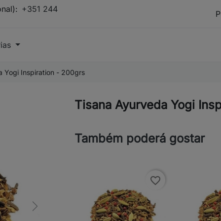
onal):
+351 244
rias
 Yogi Inspiration - 200grs
Tisana Ayurveda Yogi Insp
Também poderá gostar
favorite_border
Next