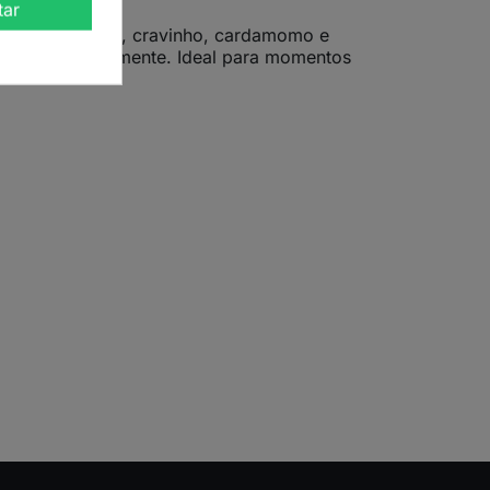
tar
canela, gengibre, cravinho, cardamomo e
onizar corpo e mente. Ideal para momentos