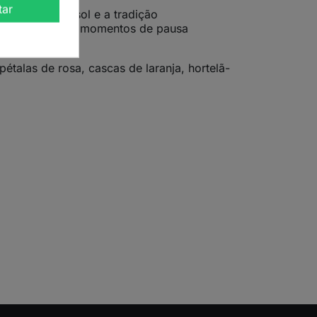
tar
am o calor do sol e a tradição
ante, ideal para momentos de pausa
étalas de rosa, cascas de laranja, hortelã-