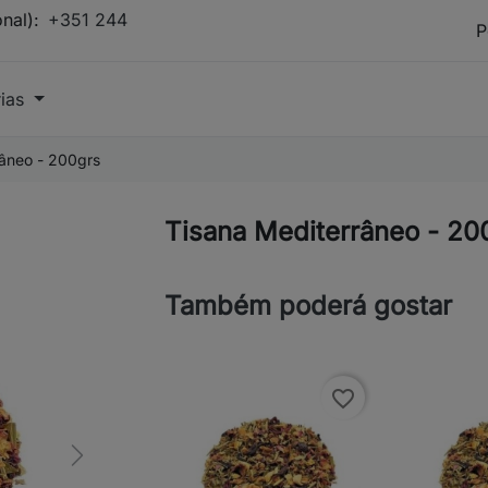
onal):
+351 244
rias
râneo - 200grs
Tisana Mediterrâneo - 20
Também poderá gostar
favorite_border
Next