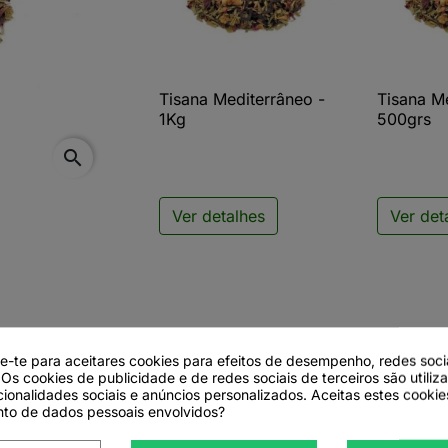
Tisana Mediterrâneo -
Tisana M

Vista rápida

V
1Kg
500grs
search
Ver detalhes
Ver det
de-te para aceitares cookies para efeitos de desempenho, redes soci
 Os cookies de publicidade e de redes sociais de terceiros são utiliz
cionalidades sociais e anúncios personalizados. Aceitas estes cookie
to de dados pessoais envolvidos?