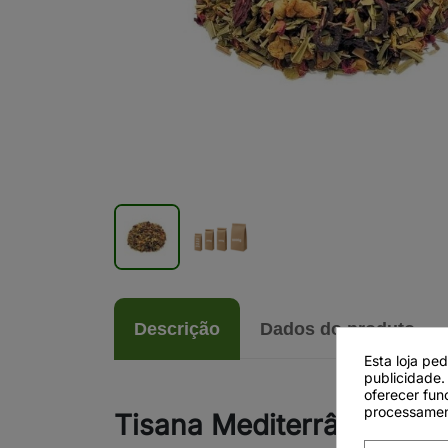
Descrição
Dados do produto
Esta loja pe
publicidade.
oferecer fun
processamen
Tisana Mediterrâneo