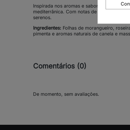
Con
Inspirada nos aromas e sabores do sul da Eu
mediterrânica. Com notas de massapão e um 
serenos.
Ingredientes:
Folhas de morangueiro, roseira
pimenta e aromas naturais de canela e mas
Comentários (0)
De momento, sem avaliações.