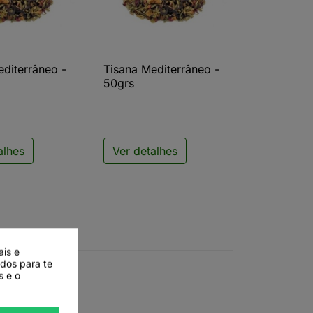
editerrâneo -
Tisana Mediterrâneo -
ista rápida

Vista rápida
50grs
alhes
Ver detalhes
ais e
ados para te
s e o