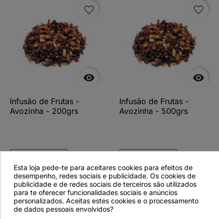
favorite_border
favorite_border


Infusão de Frutas -
Infusão de Frutas -
Avozinha - 200grs
Avozinha - 500grs
Ver detalhes
Ver detalhes
Esta loja pede-te para aceitares cookies para efeitos de
desempenho, redes sociais e publicidade. Os cookies de
publicidade e de redes sociais de terceiros são utilizados
para te oferecer funcionalidades sociais e anúncios
personalizados. Aceitas estes cookies e o processamento
favorite_border
de dados pessoais envolvidos?