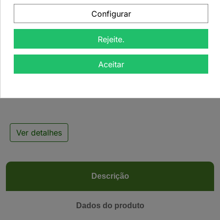
Configurar
Rejeite.

Aceitar
Infusão de Frutas -
Avozinha - 50grs
Ver detalhes
Descrição
Dados do produto