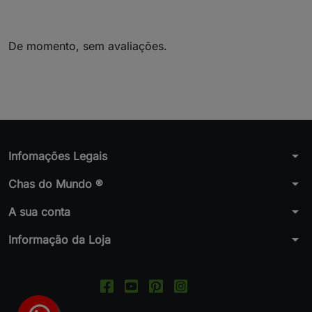
De momento, sem avaliações.
arrow_drop_down
Infomações Legais
arrow_drop_down
Chas do Mundo ®
arrow_drop_down
A sua conta
arrow_drop_down
Informação da Loja