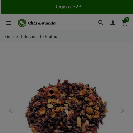
Registo B2B
0
menu
search

shopping_cart
Início
Infusões de Frutas
Previous
Next