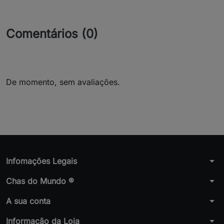
Comentários (0)
De momento, sem avaliações.
arrow_drop_down
Infomações Legais
arrow_drop_down
Chas do Mundo ®
arrow_drop_down
A sua conta
arrow_drop_down
Informação da Loja