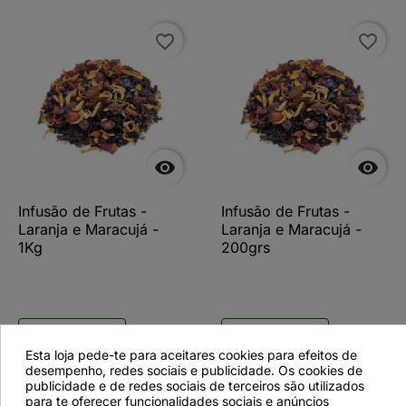
favorite_border
favorite_border


Infusão de Frutas -
Infusão de Frutas -
Laranja e Maracujá -
Laranja e Maracujá -
1Kg
200grs
Ver detalhes
Ver detalhes
Esta loja pede-te para aceitares cookies para efeitos de
desempenho, redes sociais e publicidade. Os cookies de
publicidade e de redes sociais de terceiros são utilizados
para te oferecer funcionalidades sociais e anúncios