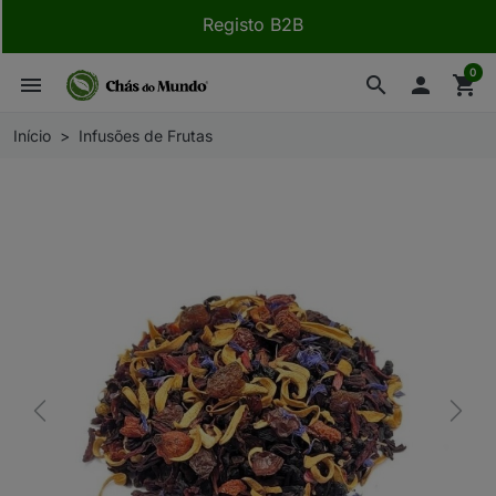
Registo B2B
0
menu
search

shopping_cart
Início
Infusões de Frutas
Previous
Next