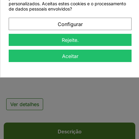
favorite_border
personalizados. Aceitas estes cookies e o processamento
de dados pessoais envolvidos?
Configurar
Rejeite.

Aceitar
Infusão de Frutas -
Laranja e Maracujá -
50grs
Ver detalhes
Descrição