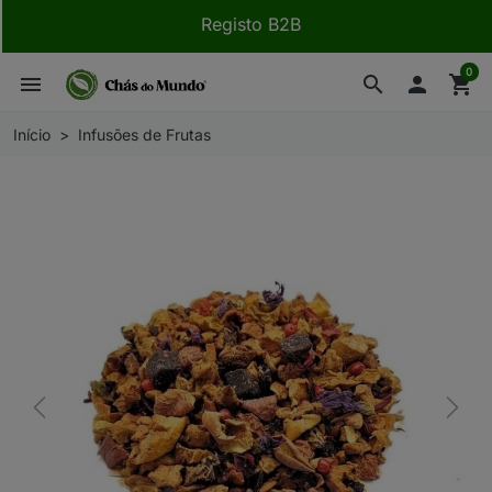
Registo B2B
0
menu
search

shopping_cart
Início
Infusões de Frutas
Previous
Next