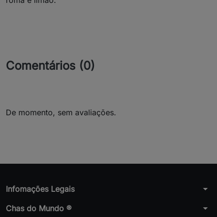
romã e limão.
Comentários (0)
De momento, sem avaliações.
arrow_drop_down
Infomações Legais
arrow_drop_down
Chas do Mundo ®