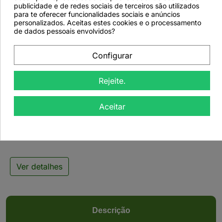
favorite_border
publicidade e de redes sociais de terceiros são utilizados
para te oferecer funcionalidades sociais e anúncios
personalizados. Aceitas estes cookies e o processamento
de dados pessoais envolvidos?
Configurar

Rejeite.
Infusão de Frutas -
Aceitar
Romã, Limão e Açaí -
50grs
Ver detalhes
Descrição