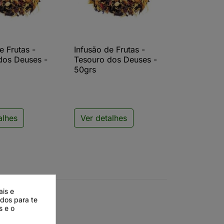
e Frutas -
Infusão de Frutas -
ista rápida

Vista rápida
dos Deuses -
Tesouro dos Deuses -
50grs
alhes
Ver detalhes
ais e
ados para te
s e o