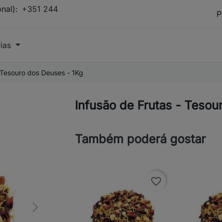
onal):
+351 244
rias
 Tesouro dos Deuses - 1Kg
Infusão de Frutas - Tesou
Também poderá gostar
favorite_border
Next