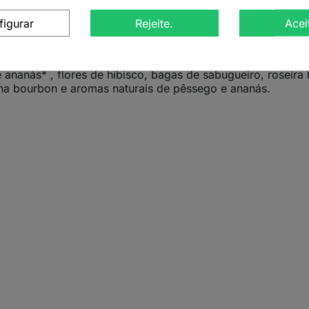
 maçã, ananás, pêssego e hibisco, enriquecida com pétala
figurar
Rejeite.
Acei
, é um chá frutado e aromático que pode revitalizar o cor
ou como um refrescante ICE TEA nos dias mais quentes.
nanás* , flores de hibisco, bagas de sabugueiro, roseira 
ilha bourbon e aromas naturais de pêssego e ananás.