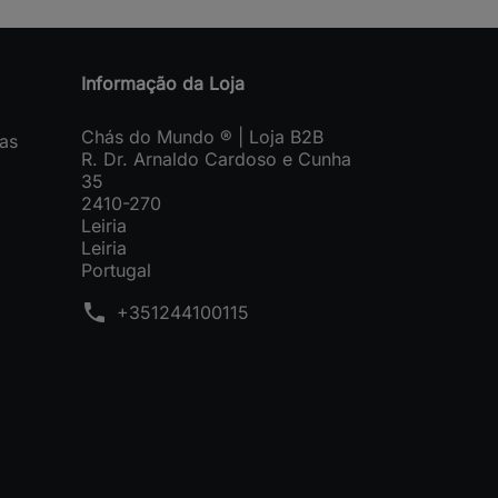
Informação da Loja
Chás do Mundo ® | Loja B2B
as
R. Dr. Arnaldo Cardoso e Cunha
35
2410-270
Leiria
Leiria
Portugal
phone
+351244100115