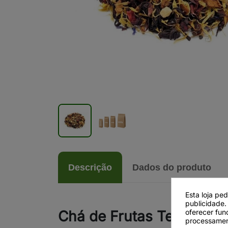
Descrição
Dados do produto
Esta loja pe
publicidade.
oferecer fun
Chá de Frutas Tesouro 
processamen