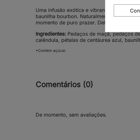
Uma infusão exótica e vibrante que combina
Con
baunilha bourbon. Naturalmente sem cafeína
momento de puro prazer. Delicioso quente 
Ingredientes:
Pedaços de maçã, pedaços de a
calêndula, pétalas de centáurea azul, baun
*Contém açúcar.
Comentários (0)
De momento, sem avaliações.