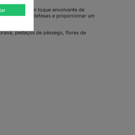
s de flores e um toque envolvente de
tar
po, reforçar as defesas e proporcionar um
brava, pedaços de pêssego, flores de