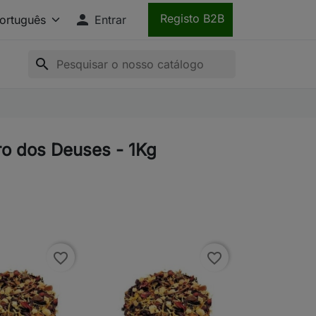

Registo B2B
Entrar
search
ro dos Deuses - 1Kg
favorite_border
favorite_border