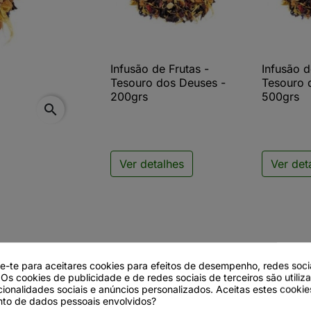
Infusão de Frutas -
Infusão d

Vista rápida

V
Tesouro dos Deuses -
Tesouro 
200grs
500grs
search
Ver detalhes
Ver det
de-te para aceitares cookies para efeitos de desempenho, redes soci
 Os cookies de publicidade e de redes sociais de terceiros são utiliz
cionalidades sociais e anúncios personalizados. Aceitas estes cookie
dos Deuses
to de dados pessoais envolvidos?