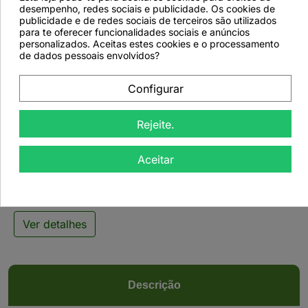
desempenho, redes sociais e publicidade. Os cookies de
favorite_border
publicidade e de redes sociais de terceiros são utilizados
para te oferecer funcionalidades sociais e anúncios
personalizados. Aceitas estes cookies e o processamento
de dados pessoais envolvidos?
Configurar

Rejeite.
Chá Detox Premium -
50grs
Aceitar
Ver detalhes
Descrição