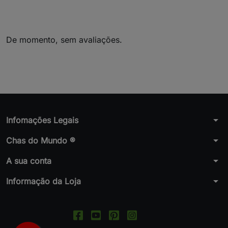
De momento, sem avaliações.
arrow_drop_down
Infomações Legais
arrow_drop_down
Chas do Mundo ®
arrow_drop_down
A sua conta
arrow_drop_down
Informação da Loja