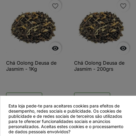
favorite_border
favorite_border


Chá Oolong Deusa de
Chá Oolong Deusa de
Jasmim - 1Kg
Jasmim - 200grs
Ver detalhes
Ver detalhes
Esta loja pede-te para aceitares cookies para efeitos de
desempenho, redes sociais e publicidade. Os cookies de
publicidade e de redes sociais de terceiros são utilizados
para te oferecer funcionalidades sociais e anúncios
favorite_border
personalizados. Aceitas estes cookies e o processamento
de dados pessoais envolvidos?