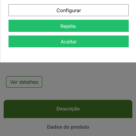
Configurar
Rejeite.

Aceitar
Chá Oolong Deusa de
Jasmim - 50grs
Ver detalhes
Descrição
Dados do produto