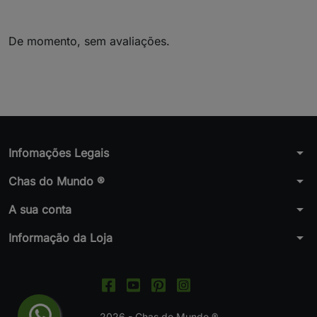
De momento, sem avaliações.
arrow_drop_down
Infomações Legais
arrow_drop_down
Chas do Mundo ®
arrow_drop_down
A sua conta
arrow_drop_down
Informação da Loja
2026 - Chas do Mundo ®