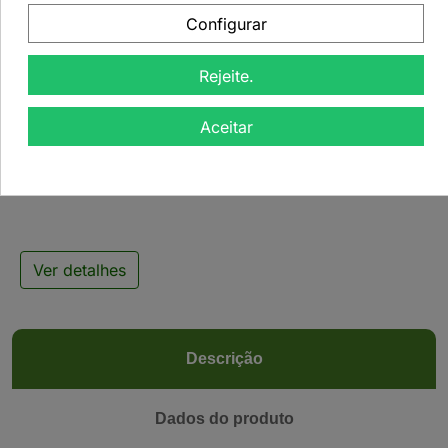
Configurar
Rejeite.

Aceitar
Chá Branco Pai Mu Tan
- 500grs
Ver detalhes
Descrição
Dados do produto