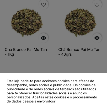
favorite_border
favorite_border


Chá Branco Pai Mu Tan
Chá Branco Pai Mu Tan
- 1Kg
- 40grs
Ver detalhes
Ver detalhes
Esta loja pede-te para aceitares cookies para efeitos de
desempenho, redes sociais e publicidade. Os cookies de
publicidade e de redes sociais de terceiros são utilizados
para te oferecer funcionalidades sociais e anúncios
personalizados. Aceitas estes cookies e o processamento
favorite_border
de dados pessoais envolvidos?