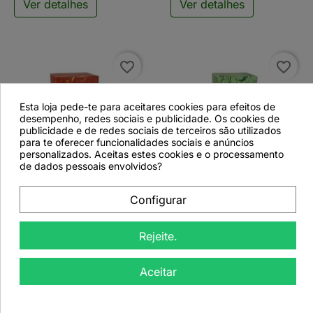
Ver detalhes
Ver detalhes
favorite_border
favorite_border
Esta loja pede-te para aceitares cookies para efeitos de
desempenho, redes sociais e publicidade. Os cookies de
publicidade e de redes sociais de terceiros são utilizados
para te oferecer funcionalidades sociais e anúncios
personalizados. Aceitas estes cookies e o processamento


de dados pessoais envolvidos?
Creano Rooibos Mango
Creano Wellness
Configurar
Bio - 20 Saquetas
Harmonia Bio - 20
Saquetas
Rejeite.
Aceitar
Ver detalhes
Ver detalhes