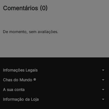
Comentários (0)
De momento, sem avaliações.
arrow_drop_down
Infomações Legais
arrow_drop_down
Chas do Mundo ®
arrow_drop_down
A sua conta
arrow_drop_down
Informação da Loja