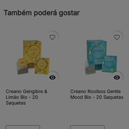
Também poderá gostar
favorite_border
favorite_border


Creano Gengibre &
Creano Rooibos Gentle
Limão Bio - 20
Mood Bio - 20 Saquetas
Saquetas