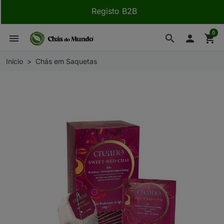
Registo B2B
0
menu
search

shopping_cart
Início
Chás em Saquetas