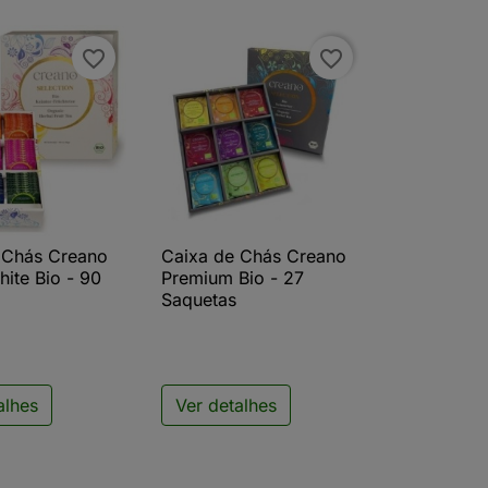
favorite_border
favorite_border
 Chás Creano
Caixa de Chás Creano
ista rápida

Vista rápida
ite Bio - 90
Premium Bio - 27
Saquetas
alhes
Ver detalhes