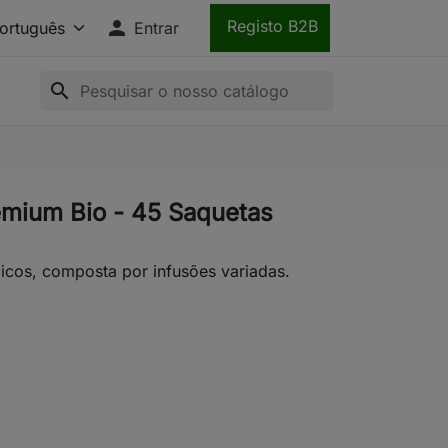

Registo B2B
Entrar
search
emium Bio - 45 Saquetas
icos, composta por infusões variadas.