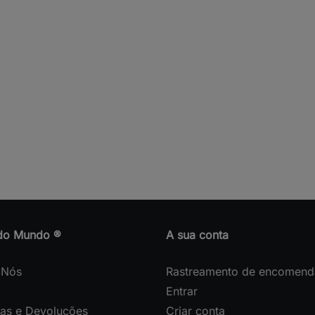
do Mundo ®
A sua conta
 Nós
Rastreamento de encomend
Entrar
gas e Devoluções
Criar conta