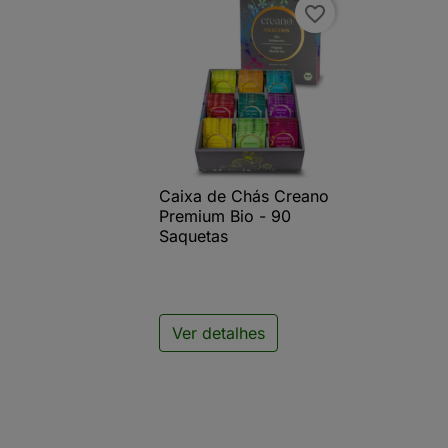
favorite_border
Caixa de Chás Creano

Vista rápida
Premium Bio - 90
Saquetas
Ver detalhes