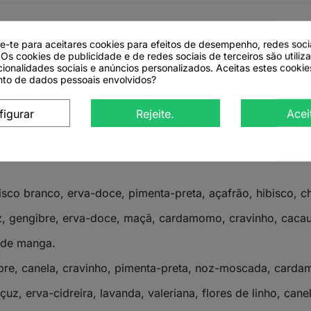
emium Bio – 45 saquetas
de-te para aceitares cookies para efeitos de desempenho, redes soci
 Os cookies de publicidade e de redes sociais de terceiros são utiliz
cionalidades sociais e anúncios personalizados. Aceitas estes cookie
 biológicas, reunida numa caixa premium que combina trad
to de dados pessoais envolvidos?
rísticas aromáticas próprias, esta coleção oferece uma via
figurar
Rejeite.
Acei
pecializadas, espaços corporativos e cabazes personalizad
isco branco, erva-doce, pimenta-preta, açafrão, hibisco, ch
, gengibre, erva-doce, maçã, cardamomo, cravinho, cacau,
 de manga.
ibre, canela, cravinho, pimenta-preta, noz-moscada, card
uz, erva-cidreira, lavanda, valeriana, flores de linho, cane