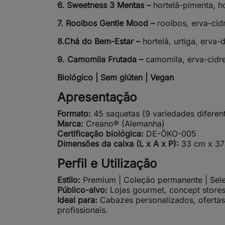
6. Sweetness 3 Mentas –
hortelã-pimenta, ho
7. Rooibos Gentle Mood –
rooibos, erva-cidre
8.Chá do Bem-Estar –
hortelã, urtiga, erva-
9. Camomila Frutada –
camomila, erva-cidrei
Biológico | Sem glúten | Vegan
Apresentação
Formato:
45 saquetas (9 variedades diferen
Marca:
Creano® (Alemanha)
Certificação biológica:
DE-ÖKO-005
Dimensões da caixa (L x A x P):
33 cm x 37
Perfil e Utilização
Estilo:
Premium | Coleção permanente | Sele
Público-alvo:
Lojas gourmet, concept stores,
Ideal para:
Cabazes personalizados, ofertas 
profissionais.