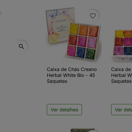
favorite_border
search
Caixa de Chás Creano
Caixa de

Vista rápida

V
Herbal White Bio - 45
Herbal Wh
Saquetas
Saquetas
Ver detalhes
Ver det